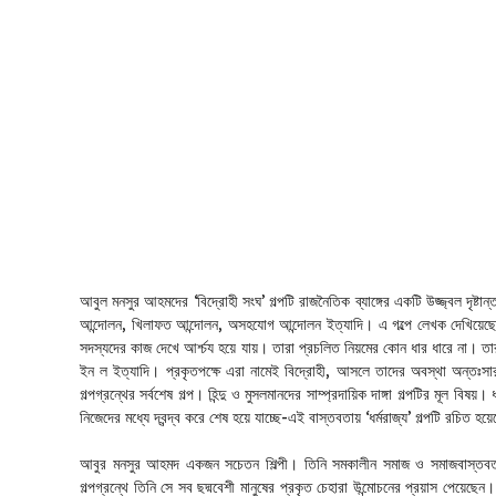
আবুল মনসুর আহমদের ‘বিদ্রোহী সংঘ’ গল্পটি রাজনৈতিক ব্যাঙ্গের একটি উজ্জ্বল দৃষ্ট
আন্দোলন, খিলাফত আন্দোলন, অসহযোগ আন্দোলন ইত্যাদি। এ গল্পে লেখক দেখিয়ে
সদস্যদের কাজ দেখে আর্শ্চয হয়ে যায়। তারা প্রচলিত নিয়মের কোন ধার ধারে না। 
ইন ল ইত্যাদি। প্রকৃতপক্ষে এরা নামেই বিদ্রোহী, আসলে তাদের অবস্থা অন্তঃসারশ
গল্পগ্রন্থের সর্বশেষ গল্প। হিন্দু ও মুসলমানদের সাম্প্রদায়িক দাঙ্গা গল্পটির মূল বিষ
নিজেদের মধ্যে দ্বন্দ্ব করে শেষ হয়ে যাচ্ছে-এই বাস্তবতায় ‘ধর্মরাজ্য’ গল্পটি রচিত হয়
আবুর মনসুর আহমদ একজন সচেতন শিল্পী। তিনি সমকালীন সমাজ ও সমাজবাস্তবতাকে
গল্পগ্রন্থে তিনি সে সব ছদ্মবেশী মানুষের প্রকৃত চেহারা উন্মোচনের প্রয়াস পেয়ে