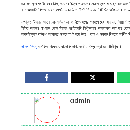
সমাজের মুখোশধারী বকধার্মিক, ভ-দের চিত্র পাঠকদের সামনে তুলে ধরেছেন অত্যন্ত
নানা অসঙ্গতি বিশেষ করে স্বধর্মের অবনতি ও নীতনৈতিক জ্ঞানবিবির্জত ধর্মগুরুদের কা
উপর্যুক্ত বিষয়ের আলোচনা-পর্যালোচনা ও বিশ্লেষণের মাধ্যমে দেখা যায় যে, ‘আয়না
নির্মিত আয়নার মাধ্যমে যেমন নিজের প্রতিচ্ছবি নিখুঁতভাবে অবলোকন করা যায় তে
অসঙ্গতিমূলক কর্মক্-া আমাদের সামনে স্পষ্ট হয়ে উঠে। তাই এ সমস্ত বিষয়ের সার্বিক ব
সালেক শিবলু
এমফিল, গবেষক, বাংলা বিভাগ, জাতীয় বিশ্ববিদ্যালয়, গাজীপুর ।
admin