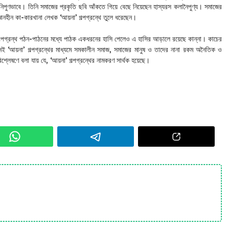
 নিপুণভাবে। তিনি সমাজের প্রকৃতি ছবি আঁকতে গিয়ে বেছে নিয়েছেন হাস্যরস কলানৈপুণ্য। সমাজের
-জ্ঞানহীন কা-কারখানা লেখক ‘আয়না’ গল্পগ্রন্থে তুলে ধরেছেন।
’ গল্পগ্রন্থ পঠন-পাঠনের মধ্যে পাঠক একধরনের হাসি পেলেও এ হাসির আড়ালে রয়েছে কান্না। কাচের
মনই ‘আয়না’ গল্পগ্রন্থের মাধ্যমে সমকালীন সমাজ, সমাজের মানুষ ও তাদের নানা রকম অনৈতিক ও
িশ্লেষণে বলা যায় যে, ‘আয়না’ গল্পগ্রন্থের নামকরণ সার্থক হয়েছে।