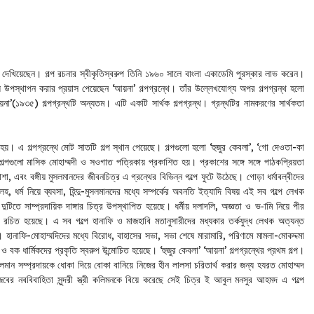
্ব দেখিয়েছেন। গল্প রচনার স্বীকৃতিস্বরুপ তিনি ১৯৬০ সালে বাংলা একাডেমি পুরস্কার লাভ করেন।
ায় উপস্থাপন করার প্রয়াস পেয়েছেন ‘আয়না’ গল্পগ্রন্থে। তাঁর উল্লেখযোগ্য অপর গল্পগ্রন্থ হলো
‘আয়না’(১৯৩৫) গল্পগ্রন্থটি অন্যতম। এটি একটি সার্থক গল্পগ্রন্থ। গ্রন্থটির নামকরণের সার্থকতা
য়। এ গল্পগ্রন্থে মোট সাতটি গল্প স্থান পেয়েছে। গল্পগুলো হলো ‘হুজুর কেবলা’, ‘গো দেওতা-কা
 গল্পগুলো মাসিক মোহাম্মদী ও সওগাত পত্রিকায় প্রকাশিত হয়। প্রকাশের সঙ্গে সঙ্গে পাঠকপ্রিয়তা
, এবং বঙ্গীয় মুসলমানদের জীবনচিত্র এ গ্রন্থের বিভিন্ন গল্পে ফুটে উঠেছে। গোড়া ধর্মাবল্বীদের
-কলহ, ধর্ম নিয়ে ব্যবসা, হিন্দু-মুসলমানদের মধ্যে সম্পর্কের অবনতি ইত্যাদি বিষয় এই সব গল্পে লেখক
ুটিতে সাম্প্রদায়িক দাঙ্গার চিত্র উপস্থাপিত হয়েছে। ধর্মীয় দলাদলি, অজ্ঞতা ও ভ-ামি নিয়ে পীর
টি রচিত হয়েছে। এ সব গল্পে হানাফি ও মাজহাবি মতানুসারীদের মধ্যকার তর্কযুদ্ধ লেখক অত্যন্ত
। হানাফি-মোহাম্মদিদের মধ্যে বিরোধ, বাহাসের সভা, সভা শেষে মারামারি, পরিণামে মামলা-মোকদ্দমা
 বক ধার্মিকদের প্রকৃতি স্বরুপ উন্মোচিত হয়েছে। ‘হুজুর কেবলা’ ‘আয়না’ গল্পগ্রন্থের প্রথম গল্প।
 মুসলমান সম্প্রদায়কে ধোকা দিয়ে বোকা বানিয়ে নিজের হীন লালসা চরিতার্থ করার জন্য হযরত মোহাম্মদ
জবের নববিবাহিতা সুন্দরী স্ত্রী কলিমনকে বিয়ে করেছে সেই চিত্র ই আবুল মনসুর আহমদ এ গল্পে