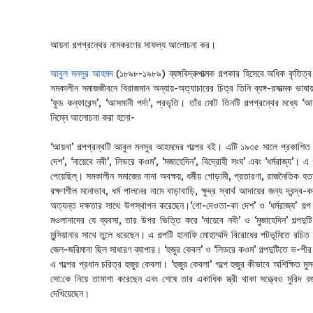
আয়না গল্পগ্রন্থের নামকরণের সাফল্য আলোচনা কর।
আবুল মনসুর আহমদ
(১৮৯৮-১৯৮৯) ব্যঙ্গবিদ্রুপাত্মক গল্পকার হিসেবে অধিক কৃতিত
সমকালীন সমাজজীবনে বিরাজমান অন্যায়-অত্যাচারের চিত্র তিনি ব্যঙ্গ-রসাত্মক ভাষ
‘ফুড কন্ফারেন্স’, ‘আসমানী পর্দা’, প্রভৃতি। তাঁর মোট তিনটি গল্পগ্রন্থের মধ্যে 
নিম্নে আলোচনা করা হলো-
‘আয়না’ গল্পগ্রন্থটি আবুল মনসুর আহমদের গল্পের বই। এটি ১৯৩৫ সালে প্রকাশিত হ
দেশ’, ‘নায়েবে নবী’, লিডরে কওম’, ‘মজাহেদিন’, বিদ্রোহী সংঘ’ এবং ‘ধর্মরাজ্য’। এ
পেয়েছিল্। সমকালীন সমাজের নানা অবক্ষয়, ধর্মীয় গোড়ামী, প্রতারণা, রাজনৈতিক হতাশা
রক্ষণশীল মনোভাব, ধর্ম পালনের নামে বাড়াবাড়ি, ক্ষুদ্র স্বার্থ আদায়ের জন্য দ্বন্দ্ব
অত্যন্ত দক্ষতার সাথে উপস্থাপন করেছেন।‘গো-দেওতা-কা দেশ’ ও ‘ধর্মরাজ্য’ গল্প দ
মওলানাদের যে ব্যবসা, তার উপর ভিত্তি করে ‘নায়েবে নবী’ ও ‘মুজাহেদিন’ গল্পদু
মুন্সিয়ানার সাথে তুলে ধরেছেন। এ গল্পটি হানাফি মোহাম্মদি বিরোধের পটভূমিতে রচিত
জেল-জরিমানা ছিল সাধারণ ব্যাপার। ‘হুজুর কেবল’ ও ‘লিডরে কওম’ গল্পদুটিতে ভ-পীর ও
এ গল্পের প্রধান চরিত্র হুজুর কেবলা। ‘হুজুর কেবলা’ গল্পে হুজুর কীভাবে অশিক্ষিত
সো:কে নিয়ে তামাশা করেছেন এবং শেষে তার একাধিক স্ত্রী থাকা সত্ত্বেও মুরিদ র
দেখিয়েছেন।