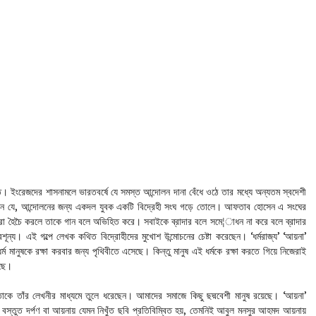
ান্ত। ইংরেজদের শাসনামলে ভারতবর্ষে যে সমস্ত আন্দোলন দানা বেঁধে ওঠে তার মধ্যে অন্যতম স্বদেশী
ছেন যে, আন্দোলনের জন্য একদল যুবক একটি বিদ্রেহী সংঘ গড়ে তোলে। আফতাব হোসেন এ সংঘের
তারা হৈচৈ করলে তাকে গান বলে অভিহিত করে। সবাইকে ব্রাদার বলে সমে¦াধন না করে বলে ব্রাদার
ূন্য। এই গল্পে লেখক কথিত বিদ্রোহীদের মুখোশ উন্মোচনের চেষ্টা করেছেন। ‘ধর্মরাজ্য’ ‘আয়না’
য়। ধর্ম মানুষকে রক্ষা করবার জন্য পৃথিবীতে এসেছে। কিন্তু মানুষ এই ধর্মকে রক্ষা করতে গিয়ে নিজেরাই
েছে।
 তাঁর লেখনীর মাধ্যমে তুলে ধরেছেন। আমাদের সমাজে কিছু ছদ্মবেশী মানুষ রয়েছে। ‘আয়না’
ছেন। বস্তুত দর্পণ বা আয়নায় যেমন নিখুঁত ছবি প্রতিবিম্বিত হয়, তেমনিই আবুল মনসুর আহমদ আয়নায়