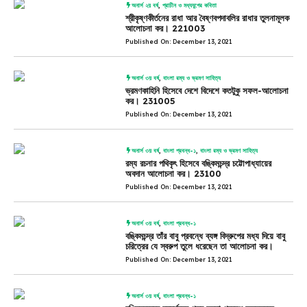
অনার্স ২য় বর্ষ
,
প্রাচীন ও মধ্যযুগের কবিতা
শ্রীকৃষ্ণকীর্তনের রাধা আর বৈষ্ণবপদাবলির রাধার তুলনামূলক
আলোচনা কর। 221003
Published On: December 13, 2021
অনার্স ৩য় বর্ষ
,
বাংলা রম্য ও ভ্রমণ সাহিত্য
ভ্রমণকাহিনি হিসেবে দেশে বিদেশে কতটুকু সফল-আলোচনা
কর। 231005
Published On: December 13, 2021
অনার্স ৩য় বর্ষ
,
বাংলা প্রবন্ধ-১
,
বাংলা রম্য ও ভ্রমণ সাহিত্য
রম্য রচনার পথিকৃৎ হিসেবে বঙ্কিমচন্দ্র চট্টোপাধ্যায়ের
অবদান আলোচনা কর। 23100
Published On: December 13, 2021
অনার্স ৩য় বর্ষ
,
বাংলা প্রবন্ধ-১
বঙ্কিমচন্দ্র তাঁর বাবু প্রবন্ধে ব্যঙ্গ বিদ্রুপের মধ্য দিয়ে বাবু
চরিত্রের যে স্বরুপ তুলে ধরেছেন তা আলোচনা কর।
Published On: December 13, 2021
অনার্স ৩য় বর্ষ
,
বাংলা প্রবন্ধ-১