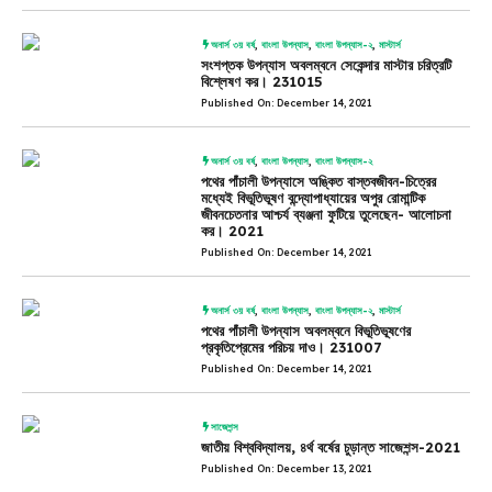
অনার্স ৩য় বর্ষ
,
বাংলা উপন্যাস
,
বাংলা উপন্যাস-২
,
মাস্টার্স
সংশপ্তক উপন্যাস অবলম্বনে সেকেন্দার মাস্টার চরিত্রটি
বিশ্লেষণ কর। 231015
Published On: December 14, 2021
অনার্স ৩য় বর্ষ
,
বাংলা উপন্যাস
,
বাংলা উপন্যাস-২
পথের পাঁচালী উপন্যাসে অঙ্কিত বাস্তবজীবন-চিত্রের
মধ্যেই বিভূতিভূষণ বন্দ্যোপাধ্যায়ের অপুর রোমান্টিক
জীবনচেতনার আশ্চর্য ব্যঞ্জনা ফুটিয়ে তুলেছেন- আলোচনা
কর। 2021
Published On: December 14, 2021
অনার্স ৩য় বর্ষ
,
বাংলা উপন্যাস
,
বাংলা উপন্যাস-২
,
মাস্টার্স
পথের পাঁচালী উপন্যাস অবলম্বনে বিভূতিভূষণের
প্রকৃতিপ্রেমের পরিচয় দাও। 231007
Published On: December 14, 2021
সাজেশন্স
জাতীয় বিশ্ববিদ্যালয়, ৪র্থ বর্ষের চুড়ান্ত সাজেশন্স-2021
Published On: December 13, 2021