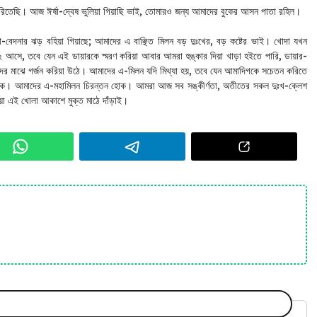
করিতেছি। আজ ঈর্ষা-দ্বেষ ভুলিয়া গিয়াছি ভাই, তোমারও জন্য আমাদের বুকের আসন পাতা রহিল।
-বেদনার ঝড় বহিয়া গিয়াছে; আমাদের এ বাঞ্ছিত মিলন বড় দুঃখের, বড় কষ্টের ভাই। খোদা যখন
 আসে, তবে যেন এই ডায়ারকে স্মরণ করিয়া আবার আমরা হুঙ্কার দিয়া খাড়া হইতে পারি, ডায়ার-
আমাদের মাঝে গর্জন করিয়া উঠে। আমাদের এ-মিলন যদি মিথ্যা হয়, তবে যেন আমাদিগকে সচেতন করিতে
ষয় হোক। আমাদের এ-মহামিলন চিরন্তন হোক। আমরা আজ সব সঙ্কীর্ণতা, অতীতের সকল দুঃখ-ক্লেশ
া এই খোলা আকাশে মুক্ত মাঠে দাঁড়াই।