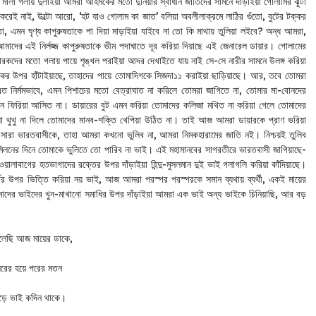
ুতার মালা গলায় দুলাইয়া আমরা আহমকের মতো দুনিয়ার স্বাধীন জাতিদের সামনে দাঁড়াইয়া গোলামির ঝুটা
 করেই নাই, উল্টো আরো, ‘হট যাও গোলাম কা জাত’ বলিয়া অবলীলাক্রমে লাঠির গুঁতো, বুটের টক্কর
, এমন ঘৃণ্য কাপুরুষতাকে পা দিয়া মাড়াইয়া যাইবে না তো কি মাথায় তুলিয়া লইবে? অন্ধ আমরা,
আমাদের এই নির্লজ্জ কাপুরুষতাকে ভীম পদাঘাতে দূর করিয়া দিয়াছে এই জেনারেল ডায়ার। গোলামের
্রতারকদের মতো গলায় পায়ে শৃঙ্খল পরাইয়া আদর দেখাইতে যায় নাই সে-সে নারীর সামনে উলঙ্গ করিয়া
া বুকের উপর হাঁটাইয়াছে, তাহাদের পায়ে তোমাদিগকে সিজদা১১ করাইয়া ছাড়িয়াছে। আর, তবে তোমরা
এত নির্মমভাবে, এমন পিশাচের মতো বেত্রাঘাত না করিলে তোমরা জাগিতে না, তোমার মা-বোনদের
ন-জ্ঞান ফিরিয়া আসিত না। ডায়ারের বুট এমন করিয়া তোমাদের কলিজা মথিত না করিয়া গেলে তোমাদের
য়া থুথু না দিলে তোমাদের মানব-শক্তি খেপিয়া উঠিত না। তাই আজ আমরা ডায়ারকে প্রাণ ভরিয়া
ের সারা ভারতবাসীকে, তাহা আমরা কখনো ভুলিব না, আমরা নিমকহারামের জাতি নই। নিশ্চয়ই তুলিব
-মিলনের দিনে তোমাকে ভুলিতে তো পারিব না ভাই। এই মহামানবের সাগরতীরে ভারতবাসী জাগিয়াছে-
নওয়ালাবাগের হতভাগাদের রক্তের উপর দাঁড়াইয়া হিন্দু-মুসলমান দুই ভাই গলাগলি করিয়া কাঁদিয়াছে।
ের উপর ভিত্তি করিয়া নয় ভাই, আজ আমরা পরস্পর পরস্পরকে সমান ব্যথায় ব্যর্থী, একই মায়ের
আমাদের ভাইদের খুন-মাখানো সমাধির উপর দাঁড়াইয়া আমরা এক ভাই অন্য ভাইকে চিনিয়াছি, আর বড়
লেছি আজ মায়ের ডাকে,
রের হয়ে পরের মতন
ড়ে ভাই কদিন থাকে।