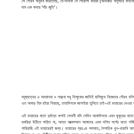
সে গৌরব অনুভব করিতেছে, যে-দানকে সে শিরোপা করিয়া (অভিরুচি অনুসারে কখনো প
দাম এক কথায় ‘পাঁচ জুতি’।
মনুষ্যত্বের এ অবমাননা ও লাঞ্ছনা শুধু ভিক্ষুকের জাতিই হাসিমুখে নিজেদের গৌরব বল
এত অসাড় হিম হইয়া গিয়াছে, তাহাদিগকে জাগাইয়া তুলিতে চাই-এই ডায়ারের দেওয়া
এই ডায়ারের মতো দুর্দান্ত কশাই সেনানী যদি সেদিন আমাদিগকে এমন কুকুরের মত
গুমরিয়া উঠিতে পারিত না, আহত আত্মসম্মান আমাদের এমন দলিত সর্পের মতো গ
পারিয়াছি এই ডায়ারেরই জন্য। ডায়ারের প্রচণ্ড পদাঘাত, পৈশাচিক খুন-খারাবি আম