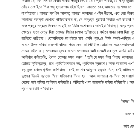
দিয়াছে যে, যে- নিষ্ঠীবন মাথায় করিয়া প্রভুর দেওয়া যে চাপ্রাশ পরিয়া, যে ছিন্ন জ
গৌরব দেখাইতে গিয়া শুধু হাস্যাস্পদ হইয়াছিলাম, তাহাতে কেহ আমাদের প্রশংসা তো
লাগাইয়াছে। তাহারা স্বাধীন আজাদ; তাহারা আমাদের এ-হীন নীচতা, এত হেয় ভীরুতা
আমাদের অবস্থা দেখিতে পাইতেছিলাম না, সে অন্ধত্ব ঘুচাইয়া দিয়াছে এই ডায়ার! 
সঙ্গে প্রভুর সম্বন্ধ কিরকম তাহাই সে নির্মম কঠোরভাবে জানাইয়া দিয়াছে। অন্য প
মেথরের হাতে বেত্র দিয়া তোমার পিঠের চামড়া তুলিয়াছে। গর্দানে পাথর চাপা দিয়
জাগিতে পারিয়াছ। তোমাদিগকে জাগাইতে চাই এমনি প্রচণ্ড নির্মম কশাই-শক্তি! 
সামনে উলঙ্গ করিয়া হাত-পা বাঁধিয়া পশুর মতো না পিটাইলে তোমাদের আত্মত্মসম্মা
চেতনা হইত না। তোমাদের মুখের সামনে তোমাদের আত্মীয়-আত্মীয়ার মুখে এমনি করি
আশীর্বাদ করিতেছি, ‘খোদা তোমার মঙ্গল করুন।’ তুমি যে মঙ্গল দিয়া গিয়াছ আমাদ
তোমার স্মৃতিস্তম্ভ, মহৎ প্রতিহিংসারূপে নয়, প্রতিদান স্বরূপে। আজ আমাদের এ
বড় সুন্দর মোহন মূর্তিতে জাগিয়াছে। সেই তোমার আনন্দের হত্যার দিনে, সেই জালিয়া
দুঃখের দিনেই প্রাণের মিলন সত্যিকার মিলন হয়। আজ আমাদের এ-মিলন যে স্বার্থ
পেটের ভাই বলিয়া আলিঙ্গন করিয়াছি। কাঁদিয়াছি-গলা জড়াজড়ি করিয়া কাঁদিয়াছি। 
প্রাণ ভরিয়াই গাহিয়াছি-
‘আমরা মি
এমন ঘ
ভাই ছে