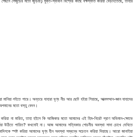
েছনে লেজুড়ের মতো জুড়িয়া) মুক্ত-স্বাধীন বিশ্বের কাছে বক্ষস্ফীত করিয়া বেড়াইতেছে, তাহার
িয়া মানিয়া লইতে পারে। অন্তরে যাহারা ঘৃণ্য নীচ আর ছোট হইয়া গিয়াছে, আত্মসম্মান-জ্ঞান যাহাদের
 অপমানের মতো বস্তু বেদন।
ো করিয়া না মারিত, তাহা হইলে কি আজিকার মতো আমাদের এই হিম-নিরেট প্রাণ অভিমান-ক্ষোভে
র্জিয়া উঠিতে পারিত? কখনোই না। আজ আমাদের সত্যিকার শোচনীয় অবস্থা সাদা চোখে দেখিতে
াদিগকে স্পষ্ট করিয়া আমাদের ঘৃণ্য হীন অবস্থা সম্বন্ধে সচেতন করিয়া দিয়াছে। আরো জানাইয়া