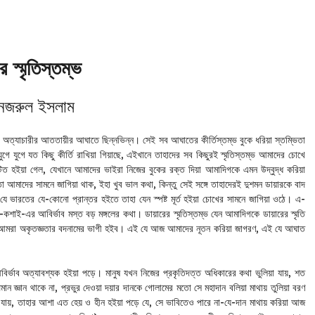
র স্মৃতিস্তম্ভ
 নজরুল ইসলাম
বুক অত্যাচারীর আততায়ীর আঘাতে ছিন্নভিন্ন। সেই সব আঘাতের কীর্তিস্তম্ভ বুকে ধরিয়া স্তম্ভিতা
ুগে যুগে যত কিছু কীর্তি রাখিয়া গিয়াছে, এইখানে তাহাদের সব কিছুরই স্মৃতিস্তম্ভ আমাদের চোখে
িত হইয়া গেল, যেখানে আমাদের ভাইরা নিজের বুকের রক্ত দিয়া আমাদিগকে এমন উদ্বুদ্ধ করিয়া
 আমাদের সামনে জাগিয়া থাক, ইহা খুব ভাল কথা, কিন্তু সেই সঙ্গে তাহাদেরই দুশমন ডায়ারকে বাদ
 যে ভারতের যে-কোনো প্রান্তর হইতে তাহা যেন স্পষ্ট মূর্ত হইয়া চোখের সামনে জাগিয়া ওঠে। এ-
দ-কশাই-এর আবির্ভাব মস্ত বড় মঙ্গলের কথা। ডায়ারের স্মৃতিস্তম্ভ যেন আমাদিগকে ডায়ারের স্মৃতি
ুবা আমরা অকৃতজ্ঞতার বদনামের ভাগী হইব। এই যে আজ আমাদের নূতন করিয়া জাগরণ, এই যে আঘাত
র্ভাব অত্যাবশ্যক হইয়া পড়ে। মানুষ যখন নিজের প্রকৃতিদত্ত অধিকারের কথা ভুলিয়া যায়, শত
ান জ্ঞান থাকে না, প্রভুর দেওয়া দয়ার দানকে গোলামের মতো সে মহাদান বলিয়া মাথায় তুলিয়া বরণ
 যায়, তাহার আশা এত হেয় ও হীন হইয়া পড়ে যে, সে ভাবিতেও পারে না-যে-দান মাথায় করিয়া আজ