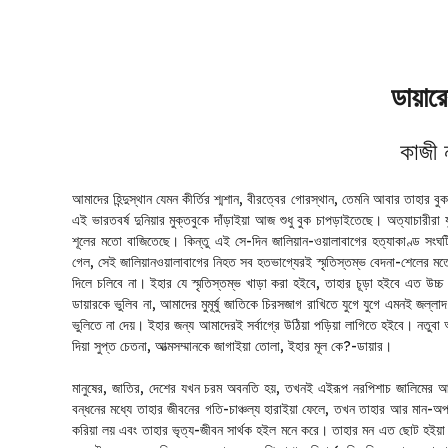
ডায়ারে
কাজী
আমাদের হিন্দুস্থান যেমন কীর্তির শ্মশান, বীরত্বের গোরস্থান, তেমনি আবার তাহার 
এই ভারতবর্ষ দুনিয়ার মুক্তবুকে দাঁড়াইয়া আজ শুধু বুক চাপড়াইতেছে। অত্যাচারীরা য
শূলের মতো বাজিতেছে। কিন্তু এই সে-দিন জালিয়ান-ওয়ালাবাগের হত্যাকাণ্ড সংঘট
গেল, সেই জালিয়ানওয়ালাবাগের নিহত সব হতভাগ্যেরই স্মৃতিস্তম্ভ বেদনা-শেলের মতো
দিলে চলিবে না। ইহার যে স্মৃতিস্তম্ভ খাড়া করা হইবে, তাহার চূড়া হইবে এত উচ্চ
ডায়ারকে ভুলিব না, আমাদের মুমূর্ষু জাতিকে চিরসজাগ রাখিতে যুগে যুগে এমনই জল্লা
ভুলিতে না দেয়। ইহার জন্য আমাদেরই সর্বাগ্রে উঠিয়া পড়িয়া লাগিতে হইবে। নত
দিয়া সুপ্ত চেতনা, আত্মসম্মানকে জাগাইয়া তোলা, ইহার মূল কে?-ডায়ার।
মানুষের, জাতির, দেশের যখন চরম অবনতি হয়, তখনই এইরূপ নরপিশাচ জালিমের আবি
বন্ধনের মধ্যে তাহার জীবনের গতি-চাঞ্চল্য হারাইয়া ফেলে, তখন তাহার আর মান-অপম
করিয়া লয় এবং তাহার ভৃত্য-জীবন সার্থক হইল মনে করে। তাহার মন এত ছোট হইয়া