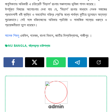
মানুসিকতার অধিকারী এ চরিত্রটি ‘বিড়াল’ রচনায় সঞ্চালকের ভূমিকা পালন করেছে।
উপর্যুক্ত বিষয়ের আলোচনায় দেখা যায় যে, ‘বিড়াল’ রচনার মাধ্যমে লেখক সমাজের
প্রভাবশালী ধনী ব্যক্তি ও অবহেলিত দরিদ্র শ্রেণির মধ্যে পার্থক্য ফুটিয়ে তুলেছেন অত্যন্ত
সুচারুভাবে। সেই সঙ্গে বঞ্চিতজনের অধিকার প্রতিষ্ঠা ও সামাজিক সাম্যের গুরুত্ব ও
প্রয়োজনীয়তা তুলে ধরেছেন।
সালেক শিবলু
এমফিল, গবেষক, বাংলা বিভাগ, জাতীয় বিশ্ববিদ্যালয়, গাজীপুর ।
NU BANGLA
,
বঙ্কিমচন্দ্র চট্টোপাধ্যায়
admin