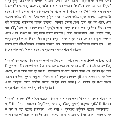
বঙ্কিমচন্দ্র চট্টোপাধ্যায় একজন সচেতন শিল্পী। তিনি সমাজে নিম্নশ্রেণির দরিদ্র উপর
উচ্চশ্রেণির অন্যায়, অত্যাচার, অবিচার ও দোষ চাপানোর বিষয়টিকে ব্যঙ্গ করেছেন ‘বিড়াল’
রচনায়। এই রচনায় বিড়াল নিম্নশ্রেণির দরিদ্র ভুখা মানুষের প্রতিনিধি আর কমলাকান্ত
যতক্ষণ পর্যন্ত ধনীর ধনবৃদ্ধির পক্ষে যুক্তি দেখান ততক্ষণ পর্যন্ত মনুষ্য সমাজের অন্যায়কারী
ধনী চরিত্রের প্রতিনিধি হিসেবে চিহ্নিত। ‘বিড়াল’ রচনায় লেখক ‘কেহ মরে বিল ছেঁচে, কেহ
খায় কই’, ‘তেলা মাথায় তেল দেওয়া’ প্রভূতি প্রবাদ বাক্য ব্যবহার করে শ্রমিকরা কীভাবে ফল
ভোগ থেকে বঞ্চিত হয় সেই দিকে ইঙ্গিত করেছেন। মূলত জগৎসংসারে ধর্মের দোহাই দিয়ে,
অন্যায়-প্রতিকারের বিধান দিয়ে মানুষের কল্যাণ সাধন সম্ভব নয়। জগতের মানুষের কল্যাণ
করতে হলে ধনী-দরিদ্রের বৈষম্যের অবসান করে মানবকল্যাণে আত্মনিবেদন করতে হবে। এই
বিশেষ আবেদনই ‘বিড়াল’ রচনায় হাস্যরসের মাধ্যমে প্রকাশ পেয়েছে।
‘বিড়াল’ এক ধরনের হাস্যরসাত্মক নকশা জাতীয রচনা। আলোচ্য রচনায় গল্প-উপন্যাসের মতো
বিস্তৃত ও গভীর তাৎপর্যময় ছবি না একে লেখক যখন তার খসড়া একটি ছবি আঁকেন অল্প কিছু
রেখায়, তখন তাকে বলা হয় নকশা। হাস্যরসের মাধ্যমে বিড়াল নামক এক প্রাণীর মুখ দিয়ে
সমাজের দরিদ্র, ক্ষুধার্ত মানুষের অধিকারের মর্ম বক্তব্য লেখক ফুটিয়ে তুলেছেন। এ সব দিক
থেকে ‘বিড়াল’ নকশা জাতীয় রচনার বৈশিষ্ট্য বহন করছে। এ রচনার প্রথমাংশ নিখাদ
হাস্যরসাত্মক, পরের অংশ গূঢ়ার্থে সন্নিহিত।
‘বিড়াল’ প্রবন্ধে দুটি চরিত্র রয়েছে। বিড়াল ও কমলাকান্ত। বিড়াল এ রচনার প্রধান ও
প্রতীকী চরিত্র। সমাজের নিম্নবিত্ত, অসহায়, বঞ্চিত, ক্ষুধার্ত, মানুষের প্রতিনিধি হিসেবে
উপস্থাপন করা হয়েছে বিড়ালকে। এর কথা ও যুক্তিতে পর্যুদস্ত হয়েছে কমলাকান্ত।
কমলাকান্ত আফিমের নেশায় বুঁদ হয়ে থাকলেও সমাজ সচেতন ও উদার মানুষ। দয়ালু ও সৎ