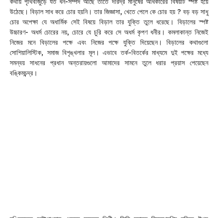
কথায় পৃথিবীজুড়ে যত ধন-সম্পদ আছে তাতে দরিদ্র মানুষের অধিকারের বিষয়টি স্পষ্ট হয়ে
উঠেছে। বিড়াল সাধ করে চোর হয়নি। তার জিজ্ঞাসা, খেতে পেলে কে চোর হয় ? বড় বড় সাধু
চোর অপেক্ষা যে অধার্মিক সেই বিষয়ে বিড়াল তার যুক্তি তুলে ধরেছে। বিড়ালের স্পষ্ট
উচ্চারণ- অধর্ম চোরের নয়, চোরে যে চুরি করে সে অধর্ম কৃপণ ধনীর। কমলাকান্ত নিজেই
নিজের মনে বিড়ালের পক্ষে এবং নিজের পক্ষে যুক্তি দিয়েছেন। বিড়ালের কথাগুলো
সোশিয়ালিস্টিক, সমাজ বিশৃঙ্খলার মূল। এভাবে তর্ক-বিতর্কের মাধ্যমে দুই পক্ষের মধ্যে
সমন্বয় সাধনের প্রধান অন্তরায়গুলো আমাদের সামনে তুলে ধরার প্রয়াস পেয়েছেন
বঙ্কিমচন্দ্র।