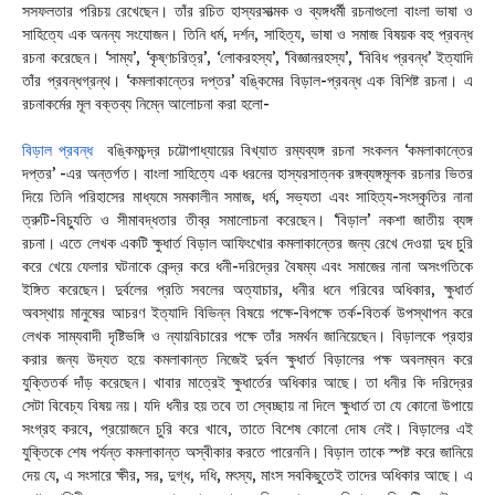
সসফলতার পরিচয় রেখেছেন। তাঁর রচিত হাস্যরসাত্মক ও ব্যঙ্গধর্মী রচনাগুলো বাংলা ভাষা ও
সাহিত্যে এক অনন্য সংযোজন। তিনি ধর্ম, দর্শন, সাহিত্য, ভাষা ও সমাজ বিষয়ক বহু প্রবন্ধ
রচনা করেছেন। ‘সাম্য’, ‘কৃষ্ণচরিত্র’, ‘লোকরহস্য’, ‘বিজ্ঞানরহস্য’, ‘বিবিধ প্রবন্ধ’ ইত্যাদি
তাঁর প্রবন্ধগ্রন্থ। ‘কমলাকান্তের দপ্তর’ বঙ্কিমের বিড়াল-প্রবন্ধ এক বিশিষ্ট রচনা। এ
রচনাকর্মের মূল বক্তব্য নিম্নে আলোচনা করা হলো-
বিড়াল প্রবন্ধ
বঙ্কিমচন্দ্র চট্টোপাধ্যায়ের বিখ্যাত রম্যব্যঙ্গ রচনা সংকলন ‘কমলাকান্তের
দপ্তর’ -এর অন্তর্গত। বাংলা সাহিত্যে এক ধরনের হাস্যরসাত্নক রঙ্গব্যঙ্গমূলক রচনার ভিতর
দিয়ে তিনি পরিহাসের মাধ্যমে সমকালীন সমাজ, ধর্ম, সভ্যতা এবং সাহিত্য-সংস্কৃতির নানা
ত্রুটি-বিচ্যুতি ও সীমাবদ্ধতার তীব্র সমালোচনা করেছেন। ‘বিড়াল’ নকশা জাতীয় ব্যঙ্গ
রচনা। এতে লেখক একটি ক্ষুধার্ত বিড়াল আফিংখোর কমলাকান্তের জন্য রেখে দেওয়া দুধ চুরি
করে খেয়ে ফেলার ঘটনাকে কেন্দ্র করে ধনী-দরিদ্রের বৈষম্য এবং সমাজের নানা অসংগতিকে
ইঙ্গিত করেছেন। দুর্বলের প্রতি সবলের অত্যাচার, ধনীর ধনে গরিবের অধিকার, ক্ষুধার্ত
অবস্থায় মানুষের আচরণ ইত্যাদি বিভিন্ন বিষয়ে পক্ষে-বিপক্ষে তর্ক-বিতর্ক উপস্থাপন করে
লেখক সাম্যবাদী দৃষ্টিভঙ্গি ও ন্যায়বিচারের পক্ষে তাঁর সমর্থন জানিয়েছেন। বিড়ালকে প্রহার
করার জন্য উদ্যত হয়ে কমলাকান্ত নিজেই দুর্বল ক্ষুধার্ত বিড়ালের পক্ষ অবলম্বন করে
যুক্তিতর্ক দাঁড় করেছেন। খাবার মাত্রেই ক্ষুধার্তের অধিকার আছে। তা ধনীর কি দরিদ্রের
সেটা বিবেচ্য বিষয় নয়। যদি ধনীর হয় তবে তা স্বেচ্ছায় না দিলে ক্ষুধার্ত তা যে কোনো উপায়ে
সংগ্রহ করবে, প্রয়োজনে চুরি করে খাবে, তাতে বিশেষ কোনো দোষ নেই। বিড়ালের এই
যুক্তিকে শেষ পর্যন্ত কমলাকান্ত অস্বীকার করতে পারেননি। বিড়াল তাকে স্পষ্ট করে জানিয়ে
দেয় যে, এ সংসারে ক্ষীর, সর, দুগ্ধ, দধি, মৎস্য, মাংস সবকিছুতেই তাদের অধিকার আছে। এ