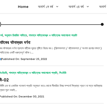
Home
অনার্স ১ম বর্ষ
অনার্স ২য় বর্ষ
অনার্স 
বর্ষ
,
অনুবাদে চিরায়িত সাহিত্য
,
পাশ্চাত্য সাহিত্যতত্ত্ব ও সাহিত্যের সমালোচনা পদ্ধতি
াটকের ঘটনাক্রম বর্ণনা
 ঘটনাক্রম বর্ণনা প্রসঙ্গে নাট্যিক দ্বন্দ্ব সৃষ্টিতে বিচার কর। (শিল্পসফলতা / নাট্যসফলতা / সংলাপ রচনায় দক্ষতা )
সাহিত্যের একটি গুরুত্বপুর্ণ নাটক।...
|
Published On: September 25, 2022
িএইচডি
,
পাশ্চাত্য সাহিত্যতত্ত্ব ও সাহিত্যের সমালোচনা পদ্ধতি
,
পিএইডি
কী-02
নির্দিষ্ট এক বা একাধিক গবেষণা পদ্ধতি অনুসরণ করে কোনো সীমায়িত বিষয় সম্পর্কে সিদ্ধান্ত গ্রহণ বা সত্য আবিষ্কার
ূন্যতা পূরণ করাই...
Published On: December 30, 2021