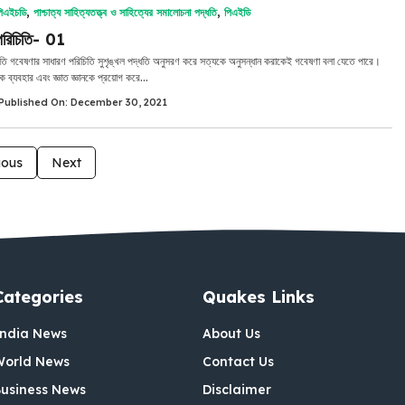
িএইচডি
,
পাশ্চাত্য সাহিত্যতত্ত্ব ও সাহিত্যের সমালোচনা পদ্ধতি
,
পিএইডি
পরিচিতি- 01
তি গবেষণার সাধারণ পরিচিতি সুশৃঙ্খল পদ্ধতি অনুসরণ করে সত্যকে অনুসন্ধান করাকেই গবেষণা বলা যেতে পারে।
ে ব্যবহার এবং জ্ঞাত জ্ঞানকে প্রয়োগ করে...
Published On: December 30, 2021
ious
Next
Categories
Quakes Links
India News
About Us
World News
Contact Us
usiness News
Disclaimer