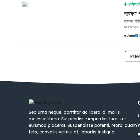
এমফিল/প
গবেষণা 
গবেষণা পরিচি
জানা উপাত্তক
admin
|
Prev
Sed urna neque, porttitor ac libero id, mollis
molestie libero. Suspendisse imperdiet turpis et
euismod placerat. Suspendisse potenti. Morbi quam
felis, convallis vel nisi at, lobortis tristique.
B