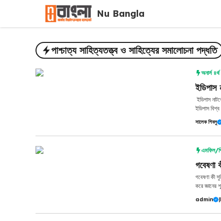
Skip
Nu Bangla
to
content
পাশ্চাত্য সাহিত্যতত্ত্ব ও সাহিত্যের সমালোচনা পদ্ধতি
অনার্স ৪র্থ 
ইডিপাস ন
ইডিপাস নাটকের
ইডিপাস বিশ্ব 
সালেক শিবলু
এমফিল/প
গবেষণা 
গবেষণা কী সু
করে জ্ঞানের শ
admin
|