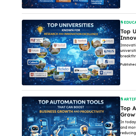
EDUC
Top U
Innov
Innovati
universi
breakthro
Publishe
ARTIF
Top A
Growt
In today
and more
reducing