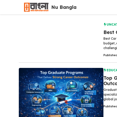
Skip
Nu Bangla
to
content
UNCA
Best 
Best Car
budget, 
challengi
Publishe
EDUC
Top G
Outc
Graduate
speciali
global j
Publishe