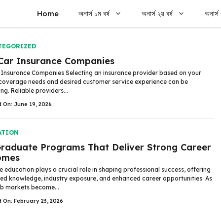
Home
অনার্স ১ম বর্ষ
অনার্স ২য় বর্ষ
অনার্স 
TEGORIZED
Car Insurance Companies
 Insurance Companies Selecting an insurance provider based on your
coverage needs and desired customer service experience can be
ng. Reliable providers...
d On: June 19, 2026
ATION
raduate Programs That Deliver Strong Career
omes
 education plays a crucial role in shaping professional success, offering
zed knowledge, industry exposure, and enhanced career opportunities. As
ob markets become...
d On: February 23, 2026