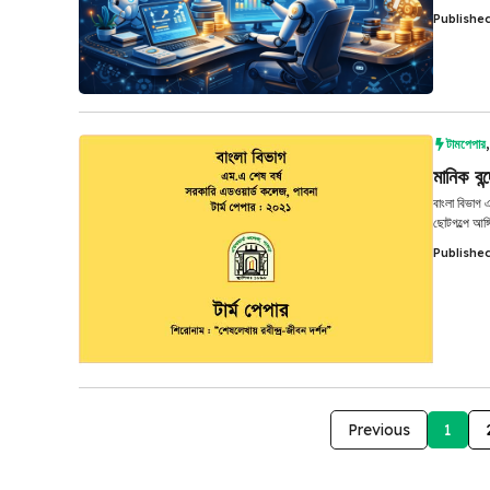
Publishe
টামপেপার
মানিক বন
বাংলা বিভাগ এ
ছোটগল্পে আঙ্গ
Publishe
Previous
1