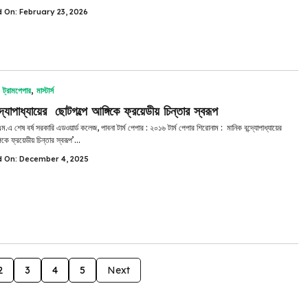
d On: February 23, 2026
,
ট্রামপেপার
,
মাস্টার্স
্দ্যোপাধ্যায়ের ছোটগল্পে আঙ্গিকে ফ্রয়েডীয় চিন্তার স্বরূপ
ম.এ শেষ বর্ষ সরকারি এডওয়ার্ড কলেজ, পাবনা টার্ম পেপার : ২০১৬ টার্ম পেপার শিরোনাম : মানিক বন্দ্যোপাধ্যায়ের
িকে ফ্রয়েডীয় চিন্তার স্বরূপ’...
d On: December 4, 2025
2
3
4
5
Next