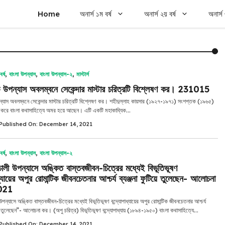
Home
অনার্স ১ম বর্ষ
অনার্স ২য় বর্ষ
অনার্স 
র্ষ
,
বাংলা উপন্যাস
,
বাংলা উপন্যাস-২
,
মাস্টার্স
 উপন্যাস অবলম্বনে সেকেন্দার মাস্টার চরিত্রটি বিশ্লেষণ কর। 231015
্যাস অবলম্বনে সেকেন্দার মাস্টার চরিত্রটি বিশ্লেষণ কর। শহীদুল্লাহ কায়সার (১৯২৭-১৯৭১) সংশপ্তক (১৯৬৫)
া করে বাংলা কথাসাহিত্যে অমর হয়ে আছেন। এটি একটি মহাকাব্যিক...
Published On: December 14, 2021
র্ষ
,
বাংলা উপন্যাস
,
বাংলা উপন্যাস-২
চালী উপন্যাসে অঙ্কিত বাস্তবজীবন-চিত্রের মধ্যেই বিভূতিভূষণ
াধ্যায়ের অপুর রোমান্টিক জীবনচেতনার আশ্চর্য ব্যঞ্জনা ফুটিয়ে তুলেছেন- আলোচনা
021
উপন্যাসে অঙ্কিত বাস্তবজীবন-চিত্রের মধ্যেই বিভূতিভূষণ বন্দ্যোপাধ্যায়ের অপুর রোমান্টিক জীবনচেতনার আশ্চর্য
িয়ে তুলেছেন”- আলোচনা কর। (অপু চরিত্র) বিভূতিভূষণ বন্দ্যোপাধ্যায় (১৮৯৪-১৯৫০) বাংলা কথাসাহিত্যে...
Published On: December 14, 2021