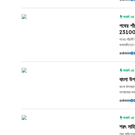
অনার্স ৩য় ব
পথের পাঁ
2310
পথের পাঁচালী
কথাসাহিত্যে গ
admin
|
অনার্স ৩য় ব
বাংলা উপ
বাংলা উপন্যা
অপরাজেয় কথাস
admin
|
অনার্স ৩য় ব
শরৎ সাহ
শরৎ সাহিত্য