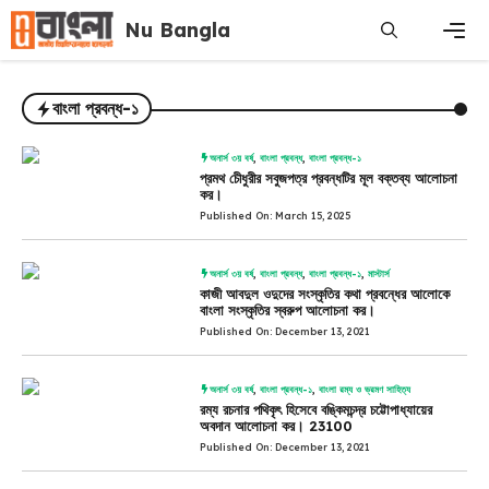
Skip
Nu Bangla
to
content
Men
বাংলা প্রবন্ধ-১
অনার্স ৩য় বর্ষ
,
বাংলা প্রবন্ধ
,
বাংলা প্রবন্ধ-১
প্রমথ চেীধুরীর সবুজপত্র প্রবন্ধটির মূল বক্তব্য আলোচনা
কর।
Published On: March 15, 2025
অনার্স ৩য় বর্ষ
,
বাংলা প্রবন্ধ
,
বাংলা প্রবন্ধ-১
,
মাস্টার্স
কাজী আবদুল ওদুদের সংস্কৃতির কথা প্রবন্ধের আলোকে
বাংলা সংস্কৃতির স্বরুপ আলোচনা কর।
Published On: December 13, 2021
অনার্স ৩য় বর্ষ
,
বাংলা প্রবন্ধ-১
,
বাংলা রম্য ও ভ্রমণ সাহিত্য
রম্য রচনার পথিকৃৎ হিসেবে বঙ্কিমচন্দ্র চট্টোপাধ্যায়ের
অবদান আলোচনা কর। 23100
Published On: December 13, 2021