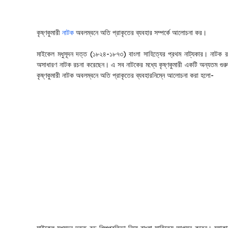
কৃষ্ণকুমারী
নাটক
অবলম্বনে অতি প্রাকৃতের ব্যবহার সম্পর্কে আলোচনা কর।
মাইকেল মধুসূদন দত্ত (১৮২৪-১৮৭৩) বাংলা সাহিত্যের প্রথম নাট্যকার। নাটক রচ
অসাধারণ নাটক রচনা করেছেন। এ সব নাটকের মধ্যে কৃষ্ণকুমারী একটি অন্যতম গুরুত্
কৃষ্ণকুমারী নাটক অবলম্বনে অতি প্রাকৃতের ব্যবহারনিম্নে আলোচনা করা হলো-