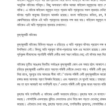
মাইকেল মধুসূদন দত্ত বড় শিল্পপ্রতিভা নিয়ে বাংলা সাহিত্যে আগমন করেন। মহাকাব
আধুনিক নাটকের পথিকৃৎ। কিছু অসাধারণ নাটক আমরা মাইকেল মধুসূদনের হাতে পেয়েছি। এ
নাটক। এ নাটকে মাইকেল মধুসূদন দত্ত প্রথম অতি প্রাকৃতের সফল ব্যবহার দেখ
ঘটনার প্রতি মানুষের চিরন্তন আকর্ষন রয়েছে। বাংলা সাহিত্যেও কবিতা, গল্প,
শেক্সপিয়ারের নাটকে এই অতি প্রাকৃতের ব্যবহার লক্ষ করা যায়। মাইকেল মধুসূদন
নাটকেও এই অতি প্রাকৃতের ব্যবহার দেখালেন।
কৃষ্ণকুমারী নাটকের
কৃষ্ণকুমারী নাটকের বিভিন্ন অঙ্কে ও চরিত্রে এ অতি প্রাকৃত ঘটনার প্রয়োগ লক্ষ 
উপস্থিত নেই। কিন্তু অতি প্রাকৃত ঘটনা-প্রবাহের সঙ্গে এর সংযোগ রয়েছে। কোন এ
পূর্বপুরুষ ভীমসেনের প্রণয়িনী পদ্মিনী দেবীর কথা স্মরণ করিয়ে দেয়; এই ঘটনার মধ্য দি
নাটকের তৃতীয় অঙ্কের দ্বিতীয় গর্ভাঙ্কে কৃষ্ণকুমারী কোন এক সময়ে হঠাৎ আকাশে 
চরিত্র কৃষ্ণকুমারী একদিন রাতে স্বপ্নে পদ্মিনী দেবীকে দেখতে পায়। পদ্মিনী দেবী ক
দিয়া রাখে, সুরপুরে তার আদরের সীমা নাই।’ তারপর পদ্মিনী দেবী কৃষ্ণকুমারীকে
রক্ষার জন্য আপনার প্রাণ বিসর্জন দিয়েছে। এবং পরজগতে সে সুখেই আছে। তাছাড়া পদ্
কর তা হলে আমারই মত যশস্বিনী হবে।’ এভাবে পদ্মিনী দেবী ঘুমের মধ্যে স্বপ্নে নায়ি
কৃষ্ণার সখি তপস্বিনী এ নাটকের একটি অন্যতম চরিত্র। কৃষ্ণার সঙ্গে সে বাগানে 
করছে। গোসাইজি একলব্যের মন্দিরে দেবতাদের চোখ দিয়ে জল পড়তে দেখেছে; রাজভব
করেছে। এইভাবে দেখা যায়, কৃষ্ণার স্বপ্ন দেখা, তপস্বিনীর কুস্বপ্ন, গোসাইজির