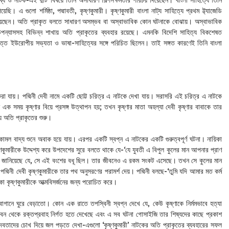
্য ও নাটক-এই দুটি বিষয়ে তিনি অসাধারণ শিল্পসক্ষমতার পরিচয় দিয়েছেন। বাংলা সাহিত্যে তিনি
 গুলো শর্মিষ্ঠা, পদ্মাবতী, কৃষ্ণকুমারী। কৃষ্ণকুমারী বাংলা নাট্য সাহিত্যে প্রথম ট্ট্যাজেডি
িয়েছেন। অতি প্রাকৃত বলতে সাধারণ অসম্ভব বা অস্বাভাবিক কোন ঘটনাকে বোঝায়। অস্বাভাবিক
 উপন্যাসসহ বিভিন্ন শাখায় অতি প্রাকৃতের ব্যবহার রয়েছে। এমনকি বিদেশি সাহিত্য বিকশেষত
 দত্ত ইউরোপীয় সভ্যতা ও ভাষা-সাহিত্যের সঙ্গে পরিচিত ছিলেন। তাই সঙ্গত কারণেই তিনি বাংলা
করা যায়। পদ্মিনী দেবী নামে একটি ছোট্ট চরিত্র এ নাটকে দেখা যায়। সরাসরি এই চরিত্র এ নাটকে
ক সময় কৃষ্ণার বিয়ে প্রসঙ্গ উত্থাপন হয়; তখন কৃষ্ণার মাতা অহল্যা দেবী কৃষ্ণার বাবাকে তার
য়ে অতি প্রাকৃতের শুরু।
কোমল বাদ্য শুনে অবাক হয়ে যায়। এরপর একটি স্বপ্ন এ নাটকের একটি গুরুত্বপূর্ণ ঘটনা। নায়িকা
ৃষ্ণকুমারীকে উদ্দেশ্য করে উপদেশের সুরে বলতে থাকে যে-‘যে যুবতী এ বিপুল কুলের মান আপনার প্রাণ
 আরো জানিয়েছে যে, সে এই বংশের বধূ ছিল। তার জীবনেও এ রকম সংকট এসেছে। তখন সে কুলের মান
মিনী দেবী কৃষ্ণকুমারীকে তার পথ অনুসরণের পরামর্শ দেয়। পদ্মিনী বলছে-‘তুমি যদি আমার মত কর্ম
কা কৃষ্ণকুমারীকে আত্মবিসর্জনের জন্য পরোচিত করে।
বাগানে ঘুরে বেড়াতো। কোন এক রাতে তপস্বিনী স্বপ্ন দেখে যে, কেউ কৃষ্ণাকে নির্মমভাবে হত্যা
ন থেকে রক্তপ্রবাহ নির্গত হতে দেখেছে এবং এ সব ঘটনা গোসাইজি তার শিষ্যদের কাছে প্রকাশ
 দেবতাদের চোখ দিয়ে জল পড়তে দেখা-এগুলো ‘কৃষ্ণকুমারী’ নাটকের অতি প্রাকৃতের ব্যবহারের সফল