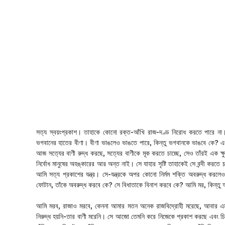
সত্য স্বয়ংপ্রকাশ। তাহাকে কোনো রক্ত-আঁখি রাজ-দণ্ড নিরোধ করতে পারে না। 
ভগবানের হাতের বীণা। বীণা ভাঙলেও ভাঙতে পারে, কিন্তু ভগবানকে ভাঙবে কে? 
আজ সত্যের বাণী রুদ্ধ করছে, সত্যের বাণীকে মূক করতে চাচ্ছে, সেও তাঁরই এক ক্ষ
নির্বোধ মানুষের অহঙ্কারের আর অন্ত নাই। সে যাহার সৃষ্টি তাহাকেই সে বন্দী কর
আমি সত্য প্রকাশের যন্ত্র। সে-যন্ত্রকে অপর কোনো নির্মম শক্তি অবরুদ্ধ করলেও
ফোটান, তাঁকে অবরুদ্ধ করবে কে? সে বিধাতাকে বিনাশ করবে কে? আমি মর, কিন্তু
আমি মরব, রাজাও মরবে, কেননা আমার মতন অনেক রাজবিদ্রোহী মরেছে, আবার এম
নিরুদ্ধ হয়নি-তার বাণী মরেনি। সে আজো তেমনি করে নিজেকে প্রকাশ করছে এবং চ