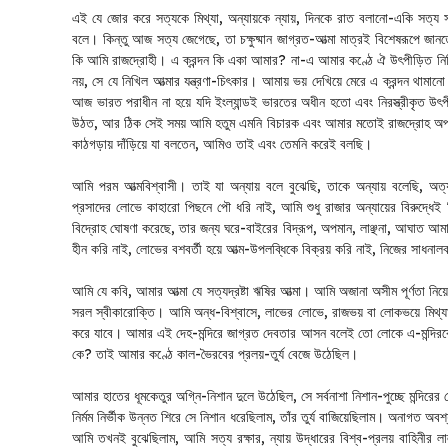
এই যে জোর করে সত্যকে মিথ্যা, অন্যায়কে ন্যায়, দিনকে রাত বলানো-একি সত্য
বলে। কিন্তু আজ সত্য জেগেছে, তা চক্ষুষ্মান জাগ্রত-আত্মা মাত্রই বিশেষরূপে জান
কি আমি রাজদ্রোহী। এ ক্রন্দন কি একা আমার? না-এ আমার কণ্ঠে ঐ উৎপীড়িত নিখি
নয়, সে যে নিখিল আত্মার যন্ত্রণা-চিৎকার। আমায় ভয় দেখিয়ে মেরে এ ক্রন্দন থা
আজ ভারত পরাধীন না হয়ে যদি ইংল্যান্ডই ভারতের অধীন হতো এবং নিরস্ত্রীকৃত উৎপীড়ি
উঠত, আর ঠিক সেই সময় আমি হতুম এমনি বিচারক এবং আমার মতোই রাজদ্রোহ অপরাধে
কাঠগড়ায় দাঁড়িয়ে যা বলতেন, আমিও তাই এবং তেমনি করেই বলছি।
আমি পরম আত্মবিশ্বাসী। তাই যা অন্যায় বলে বুঝেছি, তাকে অন্যায় বলেছি, অত্য
প্রসাদের লোভে কাহারো পিছনে পৌ ধরি নাই, আমি শুধু রাজার অন্যায়ের বিরুদ্ধে
বিদ্রোহ ঘোষণা করেছে, তার জন্য ঘরে-বাইরের বিদ্রূপ, অপমান, লাঞ্ছনা, আঘাত আম
হীন করি নাই, লোভের বশবর্তী হয়ে আত্ম-উপলব্ধিকে বিক্রয় করি নাই, নিজের সাধনালব
আমি যে কবি, আমার আত্মা যে সত্যদ্রষ্টা ঋষির আত্মা। আমি অজানা অসীম পূর্ণতা নি
সরল স্বীকারোক্তি। আমি অন্ধ-বিশ্বাসে, লাভের লোভে, রাজভয় বা লোকভয়ে মিথ্যা
করে যাবে। আমার এই দেহ-মন্দিরে জাগ্রত দেবতার আসন বলেই তো লোকে এ-মন্দিরকে পূ
কে? তাই আমার কণ্ঠে কাল-ভৈরবের প্রলয়-তুর্য বেজে উঠেছিল।
আমার হাতের ধূমকেতুর অগ্নি-নিশান দুলে উঠেছিল, সে সর্বনাশা নিশান-পুচ্ছে মন্দিরের
নির্মম নির্ভীক উন্নত শিরে সে নিশান ধরেছিলাম, তাঁর তুর্য বাজিয়েছিলাম। অনাগত অব
আমি তখনই বুঝেছিলাম, আমি সত্য রক্ষার, ন্যায় উদ্ধারের বিশ্ব-প্রলয় বাহিনীর লাল