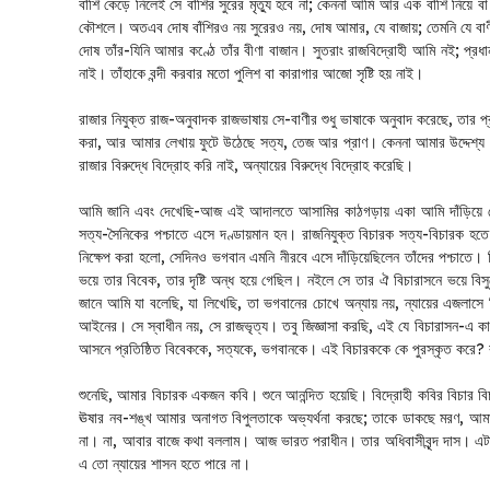
বাঁশি কেড়ে নিলেই সে বাঁশির সুরের মৃত্যু হবে না; কেননা আমি আর এক বাঁশি নিয়ে ব
কৌশলে। অতএব দোষ বাঁশিরও নয় সুরেরও নয়, দোষ আমার, যে বাজায়; তেমনি যে বাণ
দোষ তাঁর-যিনি আমার কণ্ঠে তাঁর বীণা বাজান। সুতরাং রাজবিদ্রোহী আমি নই; প্রধ
নাই। তাঁহাকে বন্দী করবার মতো পুলিশ বা কারাগার আজো সৃষ্টি হয় নাই।
রাজার নিযুক্ত রাজ-অনুবাদক রাজভাষায় সে-বাণীর শুধু ভাষাকে অনুবাদ করেছে, তার প্র
করা, আর আমার লেখায় ফুটে উঠেছে সত্য, তেজ আর প্রাণ। কেননা আমার উদ্দেশ্য 
রাজার বিরুদ্ধে বিদ্রোহ করি নাই, অন্যায়ের বিরুদ্ধে বিদ্রোহ করেছি।
আমি জানি এবং দেখেছি-আজ এই আদালতে আসামির কাঠগড়ায় একা আমি দাঁড়িয়ে নেই, আম
সত্য-সৈনিকের পশ্চাতে এসে দণ্ডায়মান হন। রাজনিযুক্ত বিচারক সত্য-বিচারক হতে 
নিক্ষেপ করা হলো, সেদিনও ভগবান এমনি নীরবে এসে দাঁড়িয়েছিলেন তাঁদের পশ্চাতে। 
ভয়ে তার বিবেক, তার দৃষ্টি অন্ধ হয়ে গেছিল। নইলে সে তার ঐ বিচারাসনে ভয়ে ব
জানে আমি যা বলেছি, যা লিখেছি, তা ভগবানের চোখে অন্যায় নয়, ন্যায়ের এজলাসে ম
আইনের। সে স্বাধীন নয়, সে রাজভৃত্য। তবু জিজ্ঞাসা করছি, এই যে বিচারাসন-এ কা
আসনে প্রতিষ্ঠিত বিবেককে, সত্যকে, ভগবানকে। এই বিচারককে কে পুরস্কৃত করে? র
শুনেছি, আমার বিচারক একজন কবি। শুনে আনন্দিত হয়েছি। বিদ্রোহী কবির বিচার বি
ঊষার নব-শঙ্খ আমার অনাগত বিপুলতাকে অভ্যর্থনা করছে; তাকে ডাকছে মরণ, আ
না। না, আবার বাজে কথা বললাম। আজ ভারত পরাধীন। তার অধিবাসীবৃন্দ দাস। এটা 
এ তো ন্যায়ের শাসন হতে পারে না।