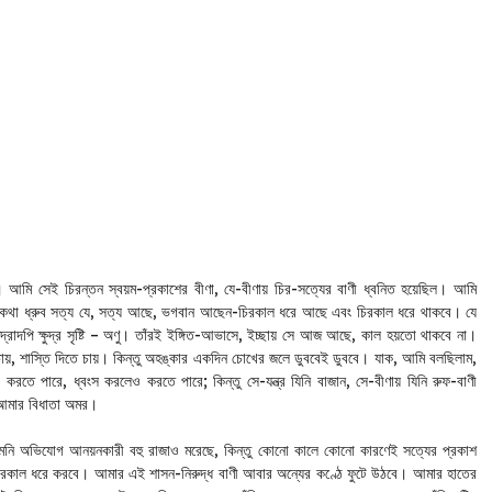
আমি সেই চিরন্তন স্বয়ম-প্রকাশের বীণা, যে-বীণায় চির-সত্যের বাণী ধ্বনিত হয়েছিল। আমি
একথা ধ্রুব সত্য যে, সত্য আছে, ভগবান আছেন-চিরকাল ধরে আছে এবং চিরকাল ধরে থাকবে। যে
ুদ্রাদপি ক্ষুদ্র সৃষ্টি – অণু। তাঁরই ইঙ্গিত-আভাসে, ইচ্ছায় সে আজ আছে, কাল হয়তো থাকবে না।
তে চায়, শাস্তি দিতে চায়। কিন্তু অহঙ্কার একদিন চোখের জলে ডুববেই ডুববে। যাক, আমি বলছিলাম,
 করতে পারে, ধ্বংস করলেও করতে পারে; কিন্তু সে-যন্ত্র যিনি বাজান, সে-বীণায় যিনি রুফ-বাণী
 আমার বিধাতা অমর।
নি অভিযোগ আনয়নকারী বহু রাজাও মরেছে, কিন্তু কোনো কালে কোনো কারণেই সত্যের প্রকাশ
িরকাল ধরে করবে। আমার এই শাসন-নিরুদ্ধ বাণী আবার অন্যের কণ্ঠে ফুটে উঠবে। আমার হাতের