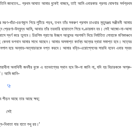
। তিনি জানতেন… প্রথম আঘাত আমার বুকেই বাজবে, তাই আমি এবারকার প্রলয় ঘোষণার সর্বপ্রথম
মরণ-বাঁচা-চরণমূলে গিয়ে লুটিয়ে পড়ব, তখন তাঁর সকরুণ প্রসাদ চাওয়ার মৃত্যুঞ্জয় সঞ্জীবনী আমায়
নতুন প্রেরণা-উদ্বুদ্ধ আমি, আবার তাঁর তরবারি ছায়াতলে গিয়ে দণ্ডায়মান হব। সেই আজো-না-আসা
 স্বর্ণ করে তুলবে। চিরশিশু প্রাণের উচ্ছল আনন্দের পরশমণি দিয়ে নির্যাতিত লোহাকে মণিকাঞ্চনে
 কেননা ভগবান আমার সাথে আছেন। আমার অসমাপ্ত কর্তব্য অন্যের দ্বারা সমাপ্ত হবে। সত্যের
-মশাল হয়ে অন্যায়-অত্যাচারকে দপ্ত করবে। আমার বহ্নি-এরোপ্লেনের সারথি হবেন এবার স্বয়ং
রাধীনা অনাথিনী জননীর বুকে এ হতভাগ্যের স্থান হবে কি-না জানি না, যদি হয় বিচারককে অশ্রু-
ঃ’। আমি জানি-
‘ঐ
্য পীড়ন আছে তার আছে ক্ষয়;
সেই
য-বিধাতা যার হাতে শুধু রয়।’