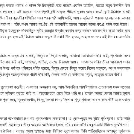
 সহ্য করতে পারে? এ শাসন কি চিরস্থায়ী হতে পারে? এতদিন হয়েছিল, হয়তো সত্য উদাসীন ছিল
তে পেরেছে। এই অন্যায়-শাসন-ক্লিষ্ট বন্দী সত্যের পীড়িত ক্রন্দন আমার কণ্ঠে ফুটে উঠেছিল বলেই
ল নীরব ক্রন্দসীর সম্মিলিত সরব প্রকাশ? আমি জানি, আমার কন্ঠের ঐ প্রলয়-হুঙ্কার একা আমার
মানো যাবে না। হঠাৎ কখন আমার কণ্ঠের এই হারাবাণীই তাদের আরেক জনের কণ্ঠে গর্জন করে উঠবে।
ত ইংল্যান্ড-অধিবাসীবৃন্দ স্বীয় জন্মভূমি উদ্ধার করবার জন্য বর্তমান ভারতবাসীর মতো অধীর হয়ে
 ধৃত হয়ে এই বিচারক আমার সম্মুখে বিচারার্থ নীত হতেন, তাহলে সে সময় এই বিচারক আসামির
াচারকে অত্যাচার বলেছি, মিথ্যাকে মিথ্যা বলেছি, কাহারো তোষামোদ করি নাই, প্রশংসার এবং
ই বিদ্রোহ করি নাই, সমাজের, জাতির, দেশের বিরুদ্ধে আমার সত্য-তরবারির তীব্র আক্রমণ সমান
ার উপর পর্যাপ্ত পরিমাণে বর্ষিত হয়েছে, কিন্তু কোনো কিছুর ভয়েই নিজের সত্যকে, আপন ভগবানকে
্ধ বিপুল আত্মপ্রসাদকে খাটো করি নাই, কেননা আমি যে ভগবানের প্রিয়, সত্যের হাতের বীণা।
য়ে জন্মগ্রহণ করেছি। এ আমার অহঙ্কার নয়, আত্ম-উপলব্ধির আত্মবিশ্বাসের চেতনালব্ধ সহজ সত্যের
কে স্বীকার করতে পারি না। অত্যাচারকে মেনে নিতে পারি না। তাহলে আমার দেবতা আমায় ত্যাগ
জা করে, শ্রদ্ধা দেখায়, কিন্তু দেবতা বিদায় নিলে এ শূন্য মন্দিরের আর থাকবে কী? একে শুধাবে
 দেবতা নট-নারায়ণ রূপ ধরে ধ্বংস-নাচন নেচেছিলো। এ ধ্বংস-নৃত্য নব সৃষ্টির পূর্ব-সূচনা। তাই আমি
শ্যজাবী মহারুদ্রের তীব্র আহ্বান আমি শুনেছিলাম, তাঁর রক্ত-আঁখির হুকুম আমি ইঙ্গিতে বুঝেছিলাম।
 সৈনিক। বাংলার শ্যাম শ্মশানের মায়া নিদ্রিত ভূমে আমায় তিনি পাঠিয়েছিলেন অগ্রদূত তূর্যবাদক