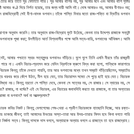
া তৈরি করে তাতে সুর ফোটাতে পারি। সুর আমার বাঁশির নয়, সুর আমার মনে এবং আমার বাঁশি সৃষ্টির
ী আমার কণ্ঠ দিয়ে নির্গত হয়েছে, তার জন্য দায়ী আমি নই। দোষ আমারও নয়, আমার বীণারও নয়;
ান রাজবিদ্রোহী সেই বীণা-বাদক ভগবান। তাঁকে শাস্তি দিবার মতো রাজ-শক্তি বা দ্বিতীয় ভগবান
াণকে অনুবাদ করেনি। তার অনুবাদে রাজ-বিদ্রোহ ফুটে উঠেছে, কেননা তার উদ্দেশ্য রাজাকে সন্তুষ্ট
ভগবানকে পূজা করা; উৎপীড়িত আর্ত বিশ্ববাসীর পক্ষে আমি সত্য-বারি, ভগবানের আঁখিজল। আমি
ার পশ্চাতে স্বয়ং সত্যসুন্দর ভগবানও দাঁড়িয়ে। যুগে যুগে তিনি এমনি নীরবে তাঁর রাজবন্দী
পারে না। এমনি বিচার-প্রহসন করে যেদিন খ্রিস্টকে ক্রুশে বিদ্ধ করা হলো, গান্ধিকে কারাগারে
বিচারক কিন্তু তাঁকে দেখতে পায়নি, তার আর ভগবানের মধ্যে তখন সম্রাট দাঁড়িয়েছিলেন, সম্রাটের
িসুয়ে থরথর করে কেঁপে উঠত, নীল হয়ে যেত, তার বিচারাসন সমেত সে পুড়ে ছাই হয়ে যেত। বিচারক
িথ্যা নয়। কিন্তু হয়তো সে শাস্তি দেবে, কেননা সে সত্যের নয়, সে রাজার। সে ন্যায়ের নয়, সে
র? রাজার, না ধর্মের? এই যে বিচারক, এর বিচারের জবাবদিহি করতে হয় রাজাকে, না তার অন্তরের
াজা না ভগবান? অর্থ না আত্মপ্রসাদ?
চারক কবির নিকট। কিন্তু বেলাশেষের শেষ-খেয়া এ প্রবীণ বিচারককে হাতছানি দিচ্ছে, আর রক্ত-
মায় ডাকছে জীবন; তাই আমাদের উভয়ের অস্ত-তারা আর উদয়-তারার মিলন হবে কিনা বলতে পারি
নির্জলা সত্য। কিন্তু দাসকে দাস বললে, অন্যায়কে অন্যায় বললে এ রাজত্বে তা হবে রাজদ্রোহ।