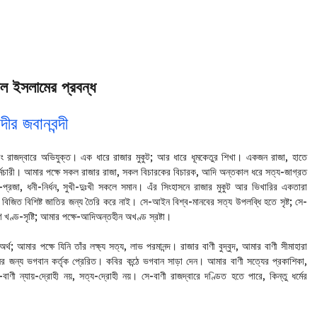
ল ইসলামের প্রবন্ধ
্দীর জবানবন্দী
রাজদ্বারে অভিযুক্ত। এক ধারে রাজার মুকুট; আর ধারে ধূমকেতুর শিখা। একজন রাজা, হাতে
র্মচারী। আমার পক্ষে সকল রাজার রাজা, সকল বিচারকের বিচারক, আদি অন্তকাল ধরে সত্য-জাগ্রত
্রজা, ধনী-নির্ধন, সুখী-দুঃখী সকলে সমান। এঁর সিংহাসনে রাজার মুকুট আর ভিখারির একতারা
জিত বিশিষ্ট জাতির জন্য তৈরি করে নাই। সে-আইন বিশ্ব-মানবের সত্য উপলব্ধি হতে সৃষ্ট; সে-
খণ্ড-সৃষ্টি; আমার পক্ষে-আদিঅন্তহীন অখণ্ড স্রষ্টা।
ভঅর্থ; আমার পক্ষে যিনি তাঁর লক্ষ্য সত্য, লাভ পরমানন্দ। রাজার বাণী বুদ্বুদ, আমার বাণী সীমাহারা
দানের জন্য ভগবান কর্তৃক প্রেরিত। কবির কন্ঠে ভগবান সাড়া দেন। আমার বাণী সত্যের প্রকাশিকা,
বাণী ন্যায়-দ্রোহী নয়, সত্য-দ্রোহী নয়। সে-বাণী রাজদ্বারে দণ্ডিত হতে পারে, কিন্তু ধর্মের