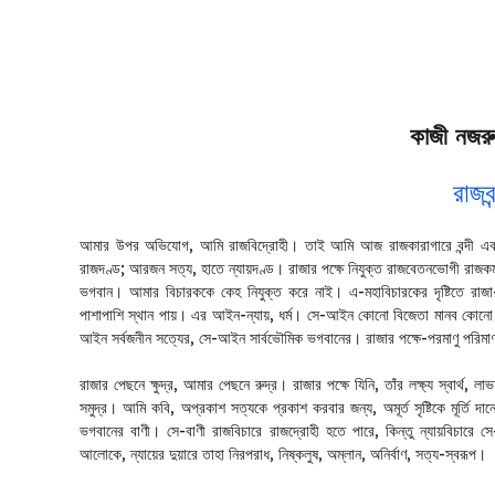
কাজী নজরু
রাজবন
আমার উপর অভিযোগ, আমি রাজবিদ্রোহী। তাই আমি আজ রাজকারাগারে বন্দী এবং 
রাজদণ্ড; আরজন সত্য, হাতে ন্যায়দণ্ড। রাজার পক্ষে নিযুক্ত রাজবেতনভোগী রাজক
ভগবান। আমার বিচারককে কেহ নিযুক্ত করে নাই। এ-মহাবিচারকের দৃষ্টিতে রাজা-প
পাশাপাশি স্থান পায়। এর আইন-ন্যায়, ধর্ম। সে-আইন কোনো বিজেতা মানব কোনো বি
আইন সর্বজনীন সত্যের, সে-আইন সার্বভৌমিক ভগবানের। রাজার পক্ষে-পরমাণু পরিমাণ 
রাজার পেছনে ক্ষুদ্র, আমার পেছনে রুদ্র। রাজার পক্ষে যিনি, তাঁর লক্ষ্য স্বার্থ, লা
সমুদ্র। আমি কবি, অপ্রকাশ সত্যকে প্রকাশ করবার জন্য, অমূর্ত সৃষ্টিকে মূর্তি 
ভগবানের বাণী। সে-বাণী রাজবিচারে রাজদ্রোহী হতে পারে, কিন্তু ন্যায়বিচারে সে-
আলোকে, ন্যায়ের দুয়ারে তাহা নিরপরাধ, নিষ্কলুষ, অম্লান, অনির্বাণ, সত্য-স্বরূপ।