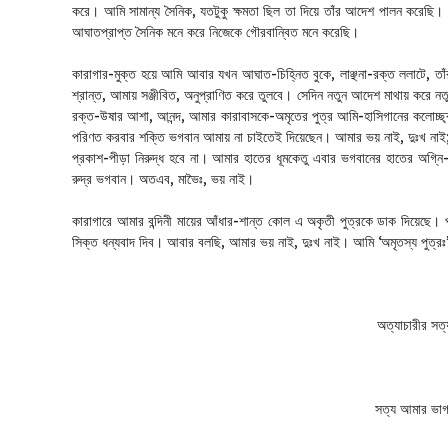
করে। আমি সামান্য সৈনিক, যতটুকু ক্ষমতা ছিল তা দিয়ে তাঁর আদেশ পালন করেছি
আঘাতপ্রাপ্ত সৈনিক মনে করে নিজেকে গৌরবান্বিত মনে করেছি।
কারাগার-মুক্ত হয়ে আমি আবার যখন আঘাত-চিহ্নিত বুকে, লাঞ্ছনা-রক্ত ললাটে, তাঁর 
শ্রান্ত, আমায় সঞ্জীবিত, অনুপ্রাণিত করে তুলবে। সেদিন নতুন আদেশ মাথায় করে 
রক্ত-উষার আশা, আনন্দ, আমার কারাবাসকে-অমৃতের পুত্র আমি-হাসিগানের কলোচ্ছ্বাসে
পরিণত করবার শক্তি ভগবান আমায় না চাইতেই দিয়েছেন। আমার ভয় নাই, দুঃখ নাই;
প্রকাশ-পীড়া নিরুদ্ধ হবে না। আমার হাতের ধূমকেতু এবার ভগবানের হাতের অগ্নি
রুদ্র ভগবান। অতএব, মাভৈঃ, ভয় নাই।
কারাগারে আমার বন্দিনী মায়ের আঁধার-শান্ত কোল এ অকৃতী পুত্রকে ডাক দিয়েছে। প
সিক্ত ধন্যবাদ দিব। আবার বলছি, আমার ভয় নাই, দুঃখ নাই। আমি ‘অমৃতস্য পুত্র
অত্যাচারীর সত
সত্য আমার ভাগ্