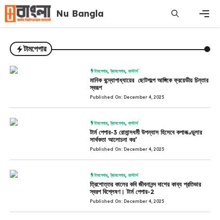
Skip
Nu Bangla
to
content
Men
টামপেপার
টামপেপার
,
ট্রামপেপার
,
মাস্টার্স
মানিক বন্দ্যোপাধ্যায়ের ছোটগল্পে আঙ্গিকে ফ্রয়েডীয় চিন্তার
স্বরূপ
Published On: December 4, 2025
টামপেপার
,
ট্রামপেপার
,
মাস্টার্স
টার্ম পেপার-3 রোমান্সধর্মী উপন্যাস হিসেবে কপালক্ণ্ডুলার
সার্থকতা আলোচনা কর’
Published On: December 4, 2025
টামপেপার
,
ট্রামপেপার
,
মাস্টার্স
ত্রিশোত্তর কালের কবি জীবনানন্দ দাশের কাব্য প্রতিভার
স্বরপ বিশ্লেষণ। টার্ম পেপার-2
Published On: December 4, 2025