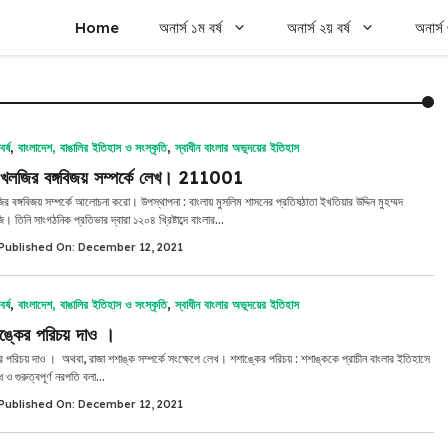
Home
অনার্স ১ম বর্ষ
অনার্স ২য় বর্ষ
অনার্স 
র্ষ
,
বাংলাদেশ, বাঙালির ইতিহাস ও সংস্কৃতি
,
স্বাধীন বাংলার অভূদয়ের ইতিহাস
 খলজির বঙ্গবিজয় সম্পর্কে লেখ। 211001
র বঙ্গবিজয় সম্পর্কে আলোচনা করো। উপস্থাপনা : বাংলায় মুসলিম শাসনের প্রতিষঠাতা ইখতিয়ার উদ্দিন মুহম্মদ
 তিনি সাংগঠনিক প্রতিভার দ্বারা ১২০৪ খ্রিষ্টাব্দে বাংলার...
Published On: December 12, 2021
র্ষ
,
বাংলাদেশ, বাঙালির ইতিহাস ও সংস্কৃতি
,
স্বাধীন বাংলার অভূদয়ের ইতিহাস
াঙ্কের পরিচয় দাও ।
র পরিচয় দাও । অথবা, রাজা শশাঙ্ক সম্পর্কে সংক্ষেপে লেখ। শশাঙ্কের পরিচয় : শশাঙ্ককে প্রাচীন বাংলার ইতিহাসে
ধ ও গুরুত্বপূর্ণ নরপতি বলা...
Published On: December 12, 2021