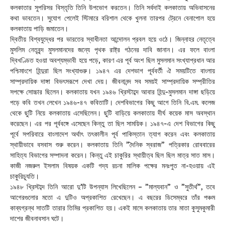
কলকাতার সুপরিসর বিস্তৃতি তিনি উপভোগ করতেন। তিনি সর্বদাই কলকাতায় অভিবাসনের
কথা ভাবতেন। সুযোগ পেলেই স্টিমারে বরিশাল থেকে খুলনা তারপর ট্রেনে বেনাপোল হয়ে
কলকাতায় পাড়ি জমাতেন।
দ্বিতীয় বিশ্বযুদ্ধের পর ভারতের স্বাধীনতা আন্দোলন প্রবল হয়ে ওঠে। জিন্নাহর নেতৃত্বে
মুসলিম নেতৃবৃন্দ মুসলমানদের জন্যে পৃথক রাষ্ট্র গঠনের দাবি জানান। এর ফলে বাংলা
দ্বিখণ্ডিত হওয়া অবশ্যম্ভাবী হয়ে পড়ে, কারণ এর পূর্ব অংশ ছিল মুসলমান সংখ্যাপ্রধান আর
পশ্চিমাংশে হিন্দুরা ছিল সংখ্যাগুরু। ১৯৪৭ এর দেশভাগ পূর্ববর্তী ঐ সময়টিতে বাংলায়
সাম্প্রদায়িক দাঙ্গা বিভৎসরূপে দেখা দেয়। জীবনানন্দ সব সময়ই সাম্প্রদায়িক সম্প্রীতির
সপক্ষে সোচ্চার ছিলেন। কলকাতায় যখন ১৯৪৬ খ্রিস্টাব্দে আবার হিন্দু-মুসলমান দাঙ্গা ছড়িয়ে
পড়ে কবি তখন লেখেন ১৯৪৬-৪৭ কবিতাটি। দেশবিভাগের কিছু আগে তিনি বি.এম. কলেজ
থেকে ছুটি নিয়ে কলকাতায় এসেছিলেন। ছুটি বাড়িয়ে কলকাতায় দীর্ঘ কয়েক মাস অবস্থান
করেছেন। এর পর পূর্ববঙ্গে এসেছেন কিন্তু তা ছিল সাময়িক। ১৯৪৭-এ দেশ বিভাগের কিছু
পূর্বে সপরিবারে বাংলাদেশ অর্থাৎ তৎকালীন পূর্ব পাকিস্তান ত্যাগ করেন এবং কলকাতায়
স্থায়ীভাবে বসবাস শুরু করেন। কলকাতায় তিনি ”দৈনিক স্বরাজ” পত্রিকার রোববারের
সাহিত্য বিভাগের সম্পাদনা করেন। কিন্তু এই চাকুরির স্থায়ীত্ব ছিল ছিল মাত্র সাত মাস।
কাজী নজরুল ইসলাম বিষয়ক একটি গদ্য রচনা মালিক পক্ষের মনঃপুত না-হওয়ায় এই
চাকুরিচ্যূতি।
১৯৪৮ খ্রিস্টাব্দ তিনি আরো দু’টি উপন্যাস লিখেছিলেন – ”মাল্যবান” ও ”সুতীর্থ”, তবে
আগেরগুলোর মতো এ দুটিও অপ্রকাশিত রেখেছেন। এ বছরের ডিসেম্বরে তাঁর পঞ্চম
কাব্যগ্রন্থ সাতটি তারার তিমির প্রকাশিত হয়। একই মাসে কলকাতায় তার মাতা কুসুমকুমারী
দাশের জীবনাবসান ঘটে।