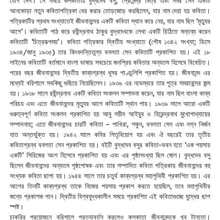
যোগ দেন। সে সময়ে কলকাতায় বুদ্ধদেব বসু, প্রেমেন্দ্র মিত্র এবং সমর সেন একটি
আনকোড়া নতুন কবিতাপত্রিকা বের করার তোড়জোড় করছিলেন, যার নাম দেয়া হয় কবিতা।
পত্রিকাটির প্রথম সংখ্যাতেই জীবনানন্দের একটি কবিতা স্থান করে নেয়, যার নাম ছিল ‘মৃত্যুর
আগে’। কবিতাটি পাঠ করে রবীন্দ্রনাথ ঠাকুর বুদ্ধদেবকে লেখা একটি চিঠিতে মন্তব্য করেন
কবিতাটি ‘চিত্ররূপময়’। কবিতা পত্রিকার দ্বিতীয় সংখ্যাতে (পৌষ ১৩৪২ সংখ্যা; ডিসে
১৯৩৪/জানু ১৯৩৫) তার কিংবদন্তিতুল্য বনলতা সেন কবিতাটি প্রকাশিত হয়। এই ১৮
লাইনের কবিতাটি বর্তমানে বাংলা ভাষার সবচেয়ে জনপ্রিয় কবিতার অন্যতম হিসেবে বিবেচিত।
পরের বছর জীবনানন্দের দ্বিতীয় কাব্যগ্রন্থ ধূসর পাণ্ডুলিপি প্রকাশিত হয়। জীবনানন্দ এর
মধ্যেই বরিশালে সবকিছু গুছিয়ে নিয়েছিলেন। ১৯৩৬ এর নভেম্বরে তার পুত্র সমরানন্দের জন্ম
হয়। ১৯৩৮ সালে রবীন্দ্রনাথ একটি কবিতা সংকলন সম্পাদনা করেন, যার নাম ছিল বাংলা কাব্য
পরিচয় এবং এতে জীবনানন্দের মৃত্যুর আগে কবিতাটি স্থান পায়। ১৯৩৯ সালে আরো একটি
গুরুত্বপূর্ণ কবিতা সংকলন প্রকাশিত হয় আবু সয়ীদ আইয়ুব ও হিরেন্দ্রনাথ মুখোপাধ্যায়ের
সম্পাদনায়; এতে জীবনানন্দের চারটি কবিতা – পাখিরা, শকুন, বনলতা সেন এবং নগ্ন নির্জন
হাত অন্তর্ভুক্ত হয়। ১৯৪২ সালে কবির পিতৃবিয়োগ হয় এবং ঐ বছরেই তার তৃতীয়
কবিতাগ্রন্থ বনলতা সেন প্রকাশিত হয়। বইটি বুদ্ধদেব বসুর কবিতা-ভবন হতে ‘এক পয়সায়
একটি’ সিরিজের অংশ হিসেবে প্রকাশিত হয় এবং এর পৃষ্ঠাসংখ্যা ছিল ষোল। বুদ্ধদেব বসু
ছিলেন জীবনানন্দের অন্যতম পৃষ্ঠপোষক এবং তার সম্পাদিত কবিতা পত্রিকায় জীবনানন্দের বহু
সংখ্যক কবিতা ছাপা হয়। ১৯৪৪ সালে তার চতুর্থ কাব্যগ্রন্থ মহাপৃথিবী প্রকাশিত হয়। এর
আগের তিনটি কাব্যগ্রন্থ তাকে নিজের পয়সায় প্রকাশ করতে হয়েছিল, তবে মহাপৃথিবীর
জন্যে প্রকাশক পান। দ্বিতীয় বিশ্বযুদ্ধকালীন সময়ে প্রকাশিত এই কবিতাগুচ্ছে যুদ্ধের ছাপ
স্পষ্ট।
চাকরির প্রয়োজনে বরিশালে প্রত্যাবর্তন করলেও কলকাতা জীবনানন্দকে খুব টানতো।