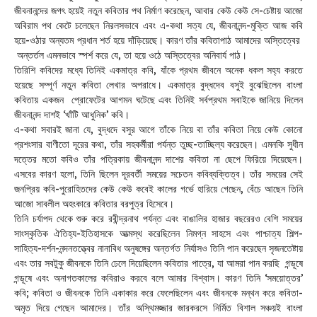
জীবনানন্দের জগৎ হয়েই নতুন কবিতার পথ নির্মাণ করেছেন, আবার কেউ কেউ সে-চেষ্টায় আজো
অবিরাম পথ কেটে চলেছেন নিরলসভাবে এবং এ-কথা সত্য যে, জীবনানন্দ-মুক্তি আজ কবি
হয়ে-ওঠার অন্যতম প্রধান শর্ত হয়ে দাঁড়িয়েছে। কারণ তাঁর কবিতাপাঠ আমাদের অস্তিত্বের
অন্তর্তল এমনভাবে স্পর্শ করে যে, তা হয়ে ওঠে অস্তিত্বের অনিবার্য পাঠ।
তিরিশি কবিদের মধ্যে তিনিই একমাত্র কবি, যাঁকে প্রথম জীবনে অনেক ধকল সহ্য করতে
হয়েছে সম্পূর্ণ নতুন কবিতা লেখার অপরাধে। একমাত্র বুদ্ধদেব বসুই বুঝেছিলেন বাংলা
কবিতায় একজন প্রোফেটের আগমন ঘটেছে এবং তিনিই সর্বপ্রথম সবাইকে জানিয়ে দিলেন
জীবনানন্দ দাশই ‘খাঁটি আধুনিক’ কবি।
এ-কথা সবারই জানা যে, বুদ্ধদে বসুর আগে তাঁকে নিয়ে বা তাঁর কবিতা নিয়ে কেউ কোনো
প্রশংসার বাণীতো দূরের কথা, তাঁর সহকর্মীরা পর্যন্ত তুচ্ছ-তাচ্ছিল্য করেছেন। এমনকি সুধীন
দত্তের মতো কবিও তাঁর পত্রিকায় জীবনানন্দ দাশের কবিতা না ছেপে ফিরিয়ে দিয়েছেন।
এসবের কারণ হলো, তিনি ছিলেন দূরবর্তী সময়ের সচেতন কবিব্যক্তিত্ব। তাঁর সময়ের সেই
জনপ্রিয় কবি-পুরোহিতদের কেউ কেউ কবেই কালের গর্ভে হারিয়ে গেছেন, বেঁচে আছেন তিনি
আজো সাবলীল অহংকারে কবিতার বরপুত্র হিসেবে।
তিনি চর্যাপদ থেকে শুরু করে রবীন্দ্রনাথ পর্যন্ত এবং বাঙালির হাজার বছরেরও বেশি সময়ের
সাংস্কৃতিক ঐতিহ্য-ইতিহাসকে আত্মস্থ করেছিলেন নিমগ্ন সাহসে এবং পাশ্চাত্য শিল্প-
সাহিত্য-দর্শন-নন্দনতত্ত্বের নানাবিধ অনুষঙ্গের অন্তর্গত নির্যাসও তিনি পান করেছেন সৃজনতেষ্টায়
এবং তার সবটুকু জীবনকে তিনি ঢেলে দিয়েছিলেন কবিতার পাত্রে, যা আমরা পান করছি গন্ডূষে
গন্ডূষে এবং অনাগতকালের কবিরাও করবে বলে আমার বিশ্বাস। কারণ তিনি ‘সময়োত্তর’
কবি; কবিতা ও জীবনকে তিনি একাকার করে ফেলেছিলেন এবং জীবনকে মন্থন করে কবিতা-
অমৃত দিয়ে গেছেন আমাদের। তাঁর অস্থিমজ্জার জারকরসে নির্মিত বিশাল সঞ্চয়ই বাংলা