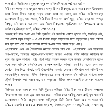
কাছে টেনে নিয়েছিলেন। বুদ্ধদেব বসুর কথায় বিষয়টি আরো স্পষ্ট হয়ে ওঠে—
‘এই রকম আক্রমণের অন্যতম প্রধান লক্ষ্যে ছিলেন জীবনানন্দ, তাতে আমার যেমন উত্তেজনা
হতো নিজের বিষয়ে মন্তব্য পড়েও তেমন হতো না; যেহেতু তার কবিতা আমি অত্যন্ত
ভালোবেসে ছিলুম, আর যেহেতু তিনি নিজে ছিলেন সব অর্থে সুদূর, কবিতা ছাড়া সব ক্ষেত্রে
নিঃশব্দ, তাই আমার মনে হতো তার বিষয়ে বিরুদ্ধতার প্রতিরোধ করা বিশেষভাবে আমার
কর্তব্য।’(‘জীবনানন্দ দাশ’, কবিতা, পৌষ ১৩৬১)
কেবলই কবি হতে চাওয়া এক নির্মম প্রার্থনা; এই প্রার্থনার কোনো ভূগোল নেই, মানচিত্র নেই,
নেই কোনো সবুজ বনভূমি – এ এক নিঃসঙ্গ যাত্রা সম্ভাবনার সাত সমুদ্রপাড়ে। আর মৌলিক
কবি হতে হলে এই সিঃসঙ্গ যাত্রার যাত্রী হওয়ার আর কোনো বিকল্প নেই।
ওই সাঁকোটি এখন এক ঐন্দ্রজালিক আলোর ভেতরে দোল খায়। ওই সাঁকোটি এখন মহাকালের
শিল্প-মৌতাত, আমাদের আনন্দ-বেদনা-বিম্বিত আরশি, ওখানের গভীর আঁধারে আমাদের মন
খুঁজে পায় দুদন্ড আশ্রয়। তার পাশে আরো অনেক অনেক নতুন সাঁকোর গোড়াপত্তন হলেও
নতুন নতুন কবিতা-অভিযাত্রিকের আগমন-প্রস্থানে আমরা আলোড়িত হলেও কেন যেন
সেখানে ফিরে ফিরে যাওয়া, সেই ঐন্দ্রজালিক আলোর ভেতরে। জীবনানন্দ দাশ সত্যিই এক
নক্ষত্রবিম্বিত জলাশয়, নিবিড় শিল্প-প্রত্যয়ে তাকে না দেখলে তাঁর কবিতার গহিনের রূপ-
সৌন্দর্য উপভোগ করা সম্ভব নয়, তার অনুভবের বিচিত্র জগৎ অধরাই থেকে যাবে পাঠকের
কাছে।
নির্জনতার মধ্যে অবগাহন করে তিনি খুঁজতেন কবিতার নিবিড় নীরব পথ। জীবনের অপরাপর
বিষয়-আশয় তার কাছে তুচ্ছ বলে মনে হতো। কবিতা ছাড়া সবকিছু থেকে একটু দূরে থাকতেই
ভালোবাসতেন তিনি। মানুষের অগাধ সান্নিধ্যেও তিনি নিঃসঙ্গ ছিলেন আর সে কেবল ওই
কবিতার কারণেই। আবার এ-কথাও সত্য যে, ‘যেখানে সভ্যতা বা সংস্কৃতি নেই, সেখানে শুধু