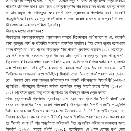
রূপসী বাংলার সম্পূর্ণ প্রস্তুত পাণ্ডুলিপি তোরঙ্গে মজুদ থাকলেও তা প্রকাশের সিদ্ধান্ত নিতে
পারেননি জীবনানন্দ দাশ। তবে তিনি এ কাব্যগ্রন্থটির নাম দিয়েছিলেন বাংলার ত্রস্ত নীলিমা
যা তার মৃত্যুর পর আবিষ্কৃত এবং রূপসী বাংলা প্রচ্ছদনামে প্রকাশিত হয়। আরেকটি
পাণ্ডুলিপি আবিষ্কৃত হয় মৃত্যু পরবর্তীকালে যা বেলা অবেলা কালবেলা নামে প্রকাশিত হয়।
জীবদ্দশায় তার একমাত্র পরিচয় ছিল কবি।
জীবনানন্দ দাশের কাব্যগ্রন্থ :
জীবনানন্দের কাব্যগ্রন্থসমূহের প্রকাশকাল সম্পর্কে বিশেষভাবে প্রণিধানযোগ্য যে, কয়েকটি
কাব্যগ্রন্থের একাধিক পরিবর্ধিত সংস্করণ প্রকাশিত হয়েছিল। নিচে কেবল প্রথম প্রকাশনার
বৎসর উল্লিখিত। তাঁর প্রথম কাব্যগ্রন্থ ‘ঝরা পালক’ প্রকাশিত হয়েছিল ১৯২৭ খ্রিস্টাব্দে।
এর দীর্ঘ কাল পর ১৯৩৬-এ প্রকাশিত হয় তাঁর দ্বিতীয় কাব্যগ্রন্থ ‘ধূসর পাণ্ডুলিপি’।
ইত্যবসরে কবির মনোজগতে যেমন পরিবর্তন হয়েছে তেমনি রচনাকৌশলও অর্জন করেছে সংহতি
এবং পরিপক্বতা। তাঁর তৃতীয় কাব্যগ্রন্থ ‘বনলতা সেন’ প্রকাশিত হয় ১৯৪২-এ। এটি
“কবিতাভবন সংস্করণ” নামে অভিহিত। সিগনেট প্রেস ‘বনলতা সেন’ প্রকাশ করে ১৯৫২-
তে। ‘বনলতা সেন’ কাব্যগ্রন্থের কবিতাসমূহ সহ পরবর্তী কবিতাগ্রন্থ ‘মহাপৃথিবী’ ১৯৪৪-এ
প্রকাশিত। জীবনানন্দর জীবদ্দশায় সর্বশেষ প্রকাশিত গ্রন্থ ‘সাতটি তারার তিমির ’(১৯৪৮)।
১৯৫৪ খ্রিস্টাব্দে মৃত্যুর কিছু আগে প্রকাশিত হয় জীবনানন্দ দাশের শ্রেষ্ঠ কবিতা।
কবির মৃত্যু-পরবর্তী প্রকাশিত গ্রন্থসমূহ হলো ১৯৫৭-তে প্রকাশিত ‘রূপসী বাংলা’ এবং
১৯৬১-তে প্রকাশিত ‘বেলা অবেলা কালবেলা’। জীবনানন্দ দাশ ‘রূপসী বাংলা’’র পাণ্ডুলিপি
তৈরি করে থাকলেও জীবদ্দশায় এর প্রকাশের উদ্যোগ নেন নি। তিনি গ্রন্থটির প্রচ্ছদ নাম
নির্ধারণ করেছিলেন বাংলার ‘ত্রস্ত নীলিমা’। ১৯৫৭ খ্রিস্টাব্দে প্রকাশকালে এর নামকরণ করা
হয় “রূপসী বাংলা।” তাঁর অগ্রন্থিত কবিতাবলী নিয়ে প্রকাশিত কবিতা সংকলনগুলো হলো:
‘সুদর্শনা’ (১৯৭৩), ‘আলো পৃথিবী’ (১৯৮১), মনোবিহঙ্গম, হে প্রেম তোমার কথা ভেবে