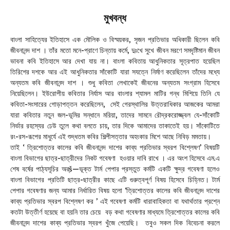
মুখবন্ধ
বাংলা সাহিত্যের ইতিহাসে এক মৌলিক ও বিস্ময়কর, সৃজন প্রতিভার অধিকারী ছিলেন কবি
জীবনানন্দ দাশ । তাঁর মতো মনে-প্রাণে চিন্তায় কর্মে, দুঃখে সুখে জীবন মরণে সমদৃষ্টিমান জীবন
ভাবনা কবি ইতিহাসে আর দেখা যায় না। বাংলা কবিতায় আধুনিকতার সূত্রপাত হয়েছিল
তিরিশের দশকে আর এই আধুনিকতার সাঁকোটি যারা সযত্নে নির্মাণ করেছিলেন তাঁদের মধ্যে
অন্যতম কবি জীবনানন্দ দাশ । শুধু কবিতা লেখাকেই জীবনের অন্যতম সংগ্রাম হিসেবে
নিয়েছিলেন। ইউরোপীয় কবিতার নির্যাস আর বাংলার শ্যামল মাটির গন্ধ মিশিয়ে তিনি যে
কবিতা-সংসারের গোড়াপত্তন করেছিলেন, সেই গেরস্থালির উত্তরাধিকার আজকের আমরা
যারা কবিতার নতুন জল-ভূমির সন্ধানে মরিয়া, তাদের সামনে রৌদ্রকরোজ্জ্বল যে-সাঁকোটি
নির্ভার রহস্যের ঢেউ তুলে কথা বলতে চায়, তার দিকে আমাদের তাকাতেই হয়। সাঁকোটিতে
রং-রস-রূপের মাধুর্যে এই শুদ্ধতম কবির শিল্পীসত্তার অহংকার মিশে আছে নিবিড় মমতায়।
তাই ‘ ত্রিশোত্তর কালের কবি জীবনানন্দ দাশের কাব্য প্রতিভার স্বরপ বিশ্লেষণ’ বিষয়টি
বাংলা বিভাগের ছাত্র-ছাত্রীদের নিকট গবেষণা হওয়ার দাবি রাখে । এর অংশ হিসেবে এম.এ
শেষ বর্ষের পাঠ্যসূচির অর্š—ভূক্ত টার্ম পেপার প্রস্তুত কর্মটি একটি ক্ষুদ্র গবেষণা হলেও
বাংলা বিভাগের প্রতিটি ছাত্র-ছাত্রীর কাছে এটি গুরুত্বপূর্ণ বিষয় হিসেবে চিহ্নিত। টার্ম
পেপার গবেষণার জন্য আমার নির্ধারিত বিষয় হলো ‘ত্রিশোত্তর কালের কবি জীবনানন্দ দাশের
কাব্য প্রতিভার স্বরপ বিশ্লেষণ কর ’ এই গবেষণা কর্মটি ধারাবাহিকতা বা যথার্থতার প্রশ্নে
কতটা উত্তীর্ণ হয়েছে বা হয়নি তার চেয়ে বড় কথা গবেষণার মাধ্যমে ত্রিশোত্তর কালের কবি
জীবনানন্দ দাশের কাব্য প্রতিভার স্বরপ খুঁজে পেয়েছি। তবুও সকল দিক বিবেচনা করলে