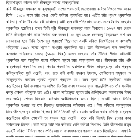
ত্রিশোত্তর কালের কবি জীবনানন্দ দাশের কাব্যপ্রতিভা
কবি জীবনানন্দ সম্ভবত মা কুসুমকুমারী দাশের প্রভাবেই ছেলেবেলায় কবিতা লিখতে শুরু করেন
তিনি। ১৯১৯ সালে তাঁর লেখা একটি কবিতা প্রকাশিত হয়। এটিই তাঁর প্রথম প্রকাশিত
কবিতা। কবিতাটির নাম বর্ষা আবাহন। এটি ব্রহ্মবাদী পত্রিকার ১৩২৬ সনের বৈশাখ সংখ্যায়
প্রকাশিত হয়েছিল। তখন তিনি শ্রী জীবনানন্দ দাশগুপ্ত নামে লিখতেন। ১৯২৭ সাল থেকে
তিনি জীবনানন্দ দাশ নামে লিখতে শুরু করেন। ১৬ জুন ১৯২৫ দেশবন্ধু চিত্তরঞ্জন দাশ এর
লোকান্তর হলে তিনি ‘দেশবন্ধুর প্রয়াণে’ শিরোনামে একটি কবিতা লিখেছিলেন যা বংগবাণী
পত্রিকার ১৩৩২ সনের শ্রাবণ সংখ্যায় প্রকাশিত হয়। তবে দীনেশরঞ্জন দাস সম্পাদিত
কল্লোল পত্রিকায় ১৩৩২ (১৯২৬ খ্রি.) ফাল্গুন সংখ্যায় তাঁর নীলিমা শীর্ষক কবিতাটি
প্রকাশিত হলে আধুনিক বাংলা কবিতার ভুবনে তার অন্নপ্রাশন হয়। জীবদ্দশায় তাঁর ৭টি
কাব্যগ্রন্থ প্রকাশিত হয়। প্রথম প্রকাশিত ঝরাপালক শীর্ষক কাব্যগ্রন্থে তাঁর প্রকৃত
কবিত্বশক্তি ফুটে ওঠেনি, বরং এতে কবি কাজী নজরুল ইসলাম, মোহিতলাল মজুমদার ও
সত্যেন্দ্রনাথ দত্তের প্রকট প্রভাব প্রত্যক্ষ হয়। তবে দ্রুত তিনি স্বকীয়তা অর্জন
করেছিলেন। দীর্ঘ ব্যবধানে প্রকাশিত দ্বিতীয় কাব্য সংকলন ধূসর পাণ্ডুলিপি-তে তাঁর স্বকীয়
কাব্য কৌশল পরিস্ফুট হয়ে ওঠে। বাংলা সাহিত্যের ভূবনে তাঁর বৈশিষ্ট্যগুলো আলোচনার বিষয়
হয়ে ওঠে। শেষের দিককার কবিতায় অর্থনির্মলতার অভাব ছিল। সাতটি তারার তিমির
প্রকাশিত হওয়ার পর তার বিরুদ্ধে দুবোর্ধ্যতার অভিযোগ ওঠে। নিজ কবিতার অবমূল্যায়ন
নিয়ে জীবনানন্দ খুব ভাবিত ছিলেন। তিনি নিজেই স্বীয় রচনার অর্থায়ন করার অভিপ্রায় ব্যক্ত
করেছিলেন যদিও শেষাবধি তা সম্ভব হয়ে ওঠেনি। তবে কবি নিজেই নিজ রচনার কড়া
সমালোচক ছিলেন। তাই সাড়ে আট শত কবিতার বেশি কবিতা লিখলেও তিনি জীবদ্দশায় মাত্র
২৬২টি কবিতা বিভিন্ন পত্র-পত্রিকায় ও কাব্যসংকলনে প্রকাশ করতে দিয়েছিলেন। এমনকি