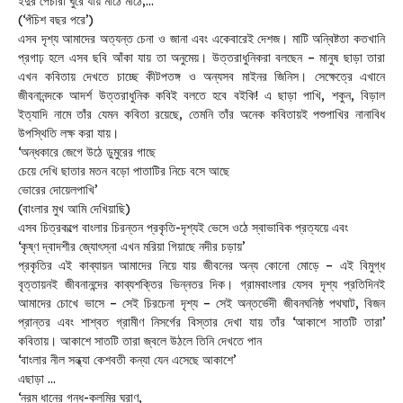
ইঁদুর পেঁচারা ঘুরে যায় মাঠে মাঠে,… ’
(‘পঁচিশ বছর পরে’)
এসব দৃশ্য আমাদের অত্যন্ত চেনা ও জানা এবং একেবারেই দেশজ। মাটি অন্বিষ্টতা কতখানি
প্রগাঢ় হলে এসব ছবি আঁকা যায় তা অনুমেয়। উত্তরাধুনিকরা বলছেন – মানুষ ছাড়া তারা
এখন কবিতায় দেখতে চাচ্ছে কীটপতঙ্গ ও অন্যসব মাইনর জিনিস। সেক্ষেত্রে এখানে
জীবনানন্দকে আদর্শ উত্তরাধুনিক কবিই বলতে হবে বইকি! এ ছাড়া পাখি, শকুন, বিড়াল
ইত্যাদি নামে তাঁর যেমন কবিতা রয়েছে, তেমনি তাঁর অনেক কবিতায়ই পশুপাখির নানাবিধ
উপস্থিতি লক্ষ করা যায়।
‘অন্ধকারে জেগে উঠে ডুমুরের গাছে
চেয়ে দেখি ছাতার মতন বড়ো পাতাটির নিচে বসে আছে
ভোরের দোয়েলপাখি’
(বাংলার মুখ আমি দেখিয়াছি)
এসব চিত্রকল্পে বাংলার চিরন্তন প্রকৃতি-দৃশ্যই ভেসে ওঠে স্বাভাবিক প্রত্যয়ে এবং
‘কৃষ্ণ দ্বাদশীর জ্যোৎস্না এখন মরিয়া গিয়াছে নদীর চড়ায়’
প্রকৃতির এই কাব্যায়ন আমাদের নিয়ে যায় জীবনের অন্য কোনো মোড়ে – এই বিমুগ্ধ
বৃত্তায়নই জীবনানন্দের কাব্যশক্তির ভিন্নতর দিক। গ্রামবাংলার যেসব দৃশ্য প্রতিদিনই
আমাদের চোখে ভাসে – সেই চিরচেনা দৃশ্য – সেই অন্তর্ভেদী জীবনঘনিষ্ঠ পথঘাট, বিজন
প্রান্তর এবং শাশ্বত গ্রামীণ নিসর্গের বিস্তার দেখা যায় তাঁর ‘আকাশে সাতটি তারা’
কবিতায়। আকাশে সাতটি তারা জ্বলে উঠলে তিনি দেখতে পান
‘বাংলার নীল সন্ধ্যা কেশবতী কন্যা যেন এসেছে আকাশে’
এছাড়া …
‘নরম ধানের গন্ধ-কলমির ঘ্রাণ,