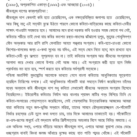
(১৯৯৮), অপ্রকাশিত একান্ন (১৯৯৯) এবং আবছায়া (২০০৪)।
জীবনানন্দ দাশের কাব্যপ্রতিভা :
জীবনানন্দ দাশ কেবলই কবি হতে চেয়েছিলেন, এক নক্ষত্রবিম্বিত জলাশয় হতে চেয়েছিলেন,
আর কিছু নয়; এই সত্যটা বুঝে উঠতে পারলে কোনো কবিতা-যাত্রিকের কাছে কবিতা-দেবীর
সাক্ষাৎ পাওয়াটা সহজতর হবে। আমাদের মনে রাখা দরকার কবি হওয়ার সহজ কোনো পথ নেই,
কবিতার শরীরে তাই দেখা যায় কবির কতশত রক্ত-মাংসের ঝাঁঝালো দুপুর, মৃত্যুর গোধূলিলগ্ন
মৌন অন্ধকার আর রাশি রাশি ফেনায়িত আহত সত্ত্বার সংগ্রাম। কবি-হতে-চাওয়া কোনো
কিশোর-বালকের জন্য এ-কথা সুখের নয় যদিও, এই সত্য মেনে নিতে হবে; মনে রাখতে হবে
কবিতা-দেবী খুব অল্পতে সুপ্রসন্ন হন না। তাই কবিতার সংগ্রাম আর জীবনের সংগ্রামকে
আলাদা করে দেখার কোনো উপায় নেই আজ আর। এই সংগ্রামে জয়ী হতে হলে নির্মম
প্রার্থনায় নত হতে হবে, স্পর্শ করতে হবে কবিতার সর্বগ্রাসী সত্যকে।
পশ্চিমা মডার্নিস্ট মুভমেন্টের আলোকে ভাবতে গেলে বাংলা কবিতায় আধুনিকতার সূত্রপাত
হয়েছিল তিরিশের দশকে। এই আধুনিকতার সাঁকোটি যারা সযত্নে নির্মাণ করেছিলেন তাঁদের
মধ্যে অন্যতম কবি জীবনানন্দ দাশ শুধু কবিতা লেখাকেই জীবনের অন্যতম সংগ্রাম হিসেবে
নিয়েছিলেন। ইউরোপীয় কবিতার নির্যাস আর বাংলার শ্যামল মাটির গন্ধ মিশিয়ে তিনি যে
কবিতা-সংসারের গোড়াপত্তন করেছিলেন, সেই গেরস্থালির উত্তরাধিকার আজকের আমরা
যারা কবিতার নতুন জল-ভূমির সন্ধানে মরিয়া, তাদের সামনে রৌদ্রকরোজ্জ্বল যে-সাঁকোটি
নির্ভার রহস্যের ঢেউ তুলে কথা বলতে চায়, তার দিকে আমাদের তাকাতেই হয়। সাঁকোটিতে
রং-রস-রূপের মাধুর্যে এই শুদ্ধতম কবির শিল্পীসত্তার অহংকার মিশে আছে নিবিড় মমতায়। এ
এক অভিনব সখ্য, ওপারে দাঁড়িয়ে আছেন জীবনানন্দ দাশ, এপারে আমরা কুয়াশা ভেঙে ভেঙে
গুচ্ছগ্রাম বানাই কিংবা জলজ আঁধারে বৃক্ষের কাছে হাত পাতি শব্দের খোঁজে। এই সাঁকোটি