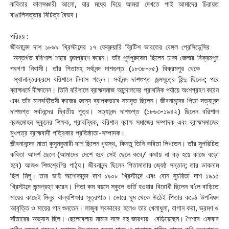
কবিতার কালসঞ্চারী আলো, যার মধ্যে দিয়ে আমরা দেখতে পাই আমাদের চিরায়ত
বাঙালিসত্তার বিচিত্র বৈভব।
পরিচয় :
জীবনানন্দ দাশ ১৮৯৯ খ্রিস্টাব্দের ১৭ ফেব্রুয়ারি ব্রিটিশ ভারতের বেঙ্গল প্রেসিডেন্সির
অন্তর্গত বরিশাল শহরে জন্মগ্রহণ করেন। তাঁর পূর্বপুরুষেরা ছিলেন ঢাকা জেলার বিক্রমপুর
পরগণা নিবাসী। তাঁর পিতামহ সর্বানন্দ দাশগুপ্ত (১৮৩৮-৮৫) বিক্রমপুর থেকে
স্থানান্তরক্রমে বরিশালে নিবাস গড়েন। সর্বানন্দ দাশগুপ্ত জন্মসূত্রে হিন্দু ছিলেন; পরে
ব্রাহ্মধর্মে দীক্ষানেন। তিনি বরিশালে ব্রাহ্মসমাজ আন্দোলনের প্রাথমিক পর্যায়ে অংশগ্রহণ করেন
এবং তাঁর মানবহিতৈষী কাজের জন্যে ব্যাপকভাবে সমাদৃত ছিলেন। জীবনানন্দের পিতা সত্যানন্দ
দাশগুপ্ত সর্বানন্দের দ্বিতীয় পুত্র। সত্যানন্দ দাশগুপ্ত (১৮৬৩-১৯৪২) ছিলেন বরিশাল
ব্রজমোহন স্কুলের শিক্ষক, প্রাবন্ধিক, বরিশাল ব্রাহ্ম সমাজের সম্পাদক এবং ব্রাহ্মসমাজের
মুখপত্র ব্রাহ্মবাদী পত্রিকার প্রতিষ্ঠাতা-সম্পাদক।
জীবনানন্দের মাতা কুসুমকুমারী দাশ ছিলেন গৃহস্থ, কিন্তু তিনি কবিতা লিখতেন। তাঁর সুপরিচিত
কবিতা আদর্শ ছেলে (আমাদের দেশে হবে সেই ছেলে কবে/ কথায় না বড় হয়ে কাজে বড়ো
হবে) আজও শিশুশ্রেণির পাঠ্য। জীবনানন্দ ছিলেন পিতামাতার জ্যেষ্ঠ সন্তান; তার ডাকনাম
ছিল মিলু। তার ভাই অশোকানন্দ দাশ ১৯০৮ খ্রিস্টাব্দে এবং বোন সুচরিতা দাশ ১৯১৫
খ্রিস্টাব্দে জন্মগ্রহণ করেন। পিতা কম বয়সে স্কুলে ভর্তি হওয়ার বিরোধী ছিলেন ব’লে বাড়িতে
মায়ের কাছেই মিলুর বাল্যশিক্ষার সূত্রপাত। ভোরে ঘুম থেকে উঠেই পিতার কণ্ঠে উপনিষদ
আবৃত্তি ও মায়ের গান শুনতেন। লাজুক স্বভাবের হলেও তার খেলাধুলা, বাগান করা, ভ্রমণ ও
সাঁতারের অভ্যাস ছিল। ছেলেবেলায় মামার সঙ্গে বহু জায়গায় বেড়িয়েছেন। শৈশবে একবার