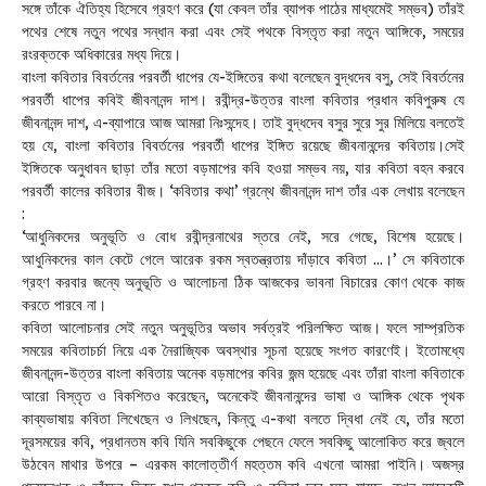
সঙ্গে তাঁকে ঐতিহ্য হিসেবে গ্রহণ করে (যা কেবল তাঁর ব্যাপক পাঠের মাধ্যমেই সম্ভব) তাঁরই
পথের শেষে নতুন পথের সন্ধান করা এবং সেই পথকে বিস্তৃত করা নতুন আঙ্গিকে, সময়ের
রংরক্তকে অধিকারের মধ্য দিয়ে।
বাংলা কবিতার বিবর্তনের পরবর্তী ধাপের যে-ইঙ্গিতের কথা বলেছেন বুদ্ধদেব বসু, সেই বিবর্তনের
পরবর্তী ধাপের কবিই জীবনানন্দ দাশ। রবীন্দ্র-উত্তর বাংলা কবিতার প্রধান কবিপুরুষ যে
জীবনানন্দ দাশ, এ-ব্যাপারে আজ আমরা নিঃসন্দেহ। তাই বুদ্ধদেব বসুর সুরে সুর মিলিয়ে বলতেই
হয় যে, বাংলা কবিতার বিবর্তনের পরবর্তী ধাপের ইঙ্গিত রয়েছে জীবনানন্দের কবিতায়।সেই
ইঙ্গিতকে অনুধাবন ছাড়া তাঁর মতো বড়মাপের কবি হওয়া সম্ভব নয়, যার কবিতা বহন করবে
পরবর্তী কালের কবিতার বীজ। ‘কবিতার কথা’ গ্রন্থে জীবনানন্দ দাশ তাঁর এক লেখায় বলেছেন
:
‘আধুনিকদের অনুভূতি ও বোধ রবীন্দ্রনাথের স্তরে নেই, সরে গেছে, বিশেষ হয়েছে।
আধুনিকদের কাল কেটে গেলে আরেক রকম স্বতন্ত্রতায় দাঁড়াবে কবিতা …।’ সে কবিতাকে
গ্রহণ করবার জন্যে অনুভূতি ও আলোচনা ঠিক আজকের ভাবনা বিচারের কোণ থেকে কাজ
করতে পারবে না।
কবিতা আলোচনার সেই নতুন অনুভূতির অভাব সর্বত্রই পরিলক্ষিত আজ। ফলে সাম্প্রতিক
সময়ের কবিতাচর্চা নিয়ে এক নৈরাজ্যিক অবস্থার সূচনা হয়েছে সংগত কারণেই। ইতোমধ্যে
জীবনানন্দ-উত্তর বাংলা কবিতায় অনেক বড়মাপের কবির জন্ম হয়েছে এবং তাঁরা বাংলা কবিতাকে
আরো বিস্তৃত ও বিকশিতও করেছেন, অনেকেই জীবনানন্দের ভাষা ও আঙ্গিক থেকে পৃথক
কাব্যভাষায় কবিতা লিখেছেন ও লিখছেন, কিন্তু এ-কথা বলতে দ্বিধা নেই যে, তাঁর মতো
দূরসময়ের কবি, প্রধানতম কবি যিনি সবকিছুকে পেছনে ফেলে সবকিছু আলোকিত করে জ্বলে
উঠবেন মাথার উপরে – এরকম কালোত্তীর্ণ মহত্তম কবি এখনো আমরা পাইনি। অজস্র