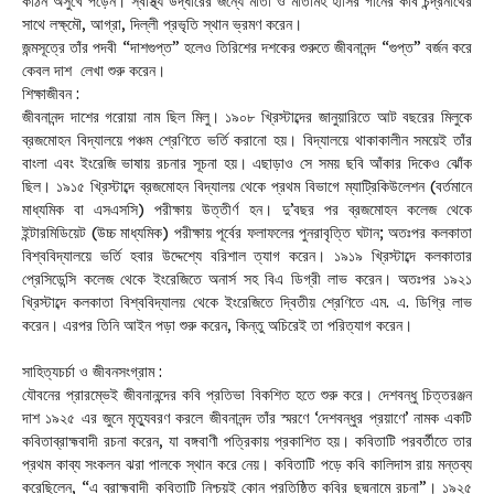
কঠিন অসুখে পড়েন। স্বাস্থ্য উদ্ধারের জন্যে মাতা ও মাতামহ হাসির গানের কবি চন্দ্রনাথের
সাথে লক্ষ্মৌ, আগ্রা, দিল্লী প্রভৃতি স্থান ভ্রমণ করেন।
জন্মসূত্রে তাঁর পদবী “দাশগুপ্ত” হলেও তিরিশের দশকের শুরুতে জীবনানন্দ “গুপ্ত” বর্জন করে
কেবল দাশ লেখা শুরু করেন।
শিক্ষাজীবন :
জীবনানন্দ দাশের গরোয়া নাম ছিল মিলু। ১৯০৮ খ্রিস্টাব্দের জানুয়ারিতে আট বছরের মিলুকে
ব্রজমোহন বিদ্যালয়ে পঞ্চম শ্রেণিতে ভর্তি করানো হয়। বিদ্যালয়ে থাকাকালীন সময়েই তাঁর
বাংলা এবং ইংরেজি ভাষায় রচনার সূচনা হয়। এছাড়াও সে সময় ছবি আঁকার দিকেও ঝোঁক
ছিল। ১৯১৫ খ্রিস্টাব্দে ব্রজমোহন বিদ্যালয় থেকে প্রথম বিভাগে ম্যাট্রিকিউলেশন (বর্তমানে
মাধ্যমিক বা এসএসসি) পরীক্ষায় উত্তীর্ণ হন। দু’বছর পর ব্রজমোহন কলেজ থেকে
ইন্টারমিডিয়েট (উচ্চ মাধ্যমিক) পরীক্ষায় পূর্বের ফলাফলের পুনরাবৃত্তি ঘটান; অতঃপর কলকাতা
বিশ্ববিদ্যালয়ে ভর্তি হবার উদ্দেশ্যে বরিশাল ত্যাগ করেন। ১৯১৯ খ্রিস্টাব্দে কলকাতার
প্রেসিডেন্সি কলেজ থেকে ইংরেজিতে অনার্স সহ বিএ ডিগ্রী লাভ করেন। অতঃপর ১৯২১
খ্রিস্টাব্দে কলকাতা বিশ্ববিদ্যালয় থেকে ইংরেজিতে দ্বিতীয় শ্রেণিতে এম. এ. ডিগ্রি লাভ
করেন। এরপর তিনি আইন পড়া শুরু করেন, কিন্তু অচিরেই তা পরিত্যাগ করেন।
সাহিত্যচর্চা ও জীবনসংগ্রাম :
যৌবনের প্রারম্ভেই জীবনানন্দের কবি প্রতিভা বিকশিত হতে শুরু করে। দেশবন্ধু চিত্তরঞ্জন
দাশ ১৯২৫ এর জুনে মৃত্যুবরণ করলে জীবনানন্দ তাঁর স্মরণে ‘দেশবন্ধুর প্রয়াণে’ নামক একটি
কবিতাব্রাহ্মবাদী রচনা করেন, যা বঙ্গবাণী পত্রিকায় প্রকাশিত হয়। কবিতাটি পরবর্তীতে তার
প্রথম কাব্য সংকলন ঝরা পালকে স্থান করে নেয়। কবিতাটি পড়ে কবি কালিদাস রায় মন্তব্য
করেছিলেন, “এ ব্রাহ্মবাদী কবিতাটি নিশ্চয়ই কোন প্রতিষ্ঠিত কবির ছদ্মনামে রচনা”। ১৯২৫