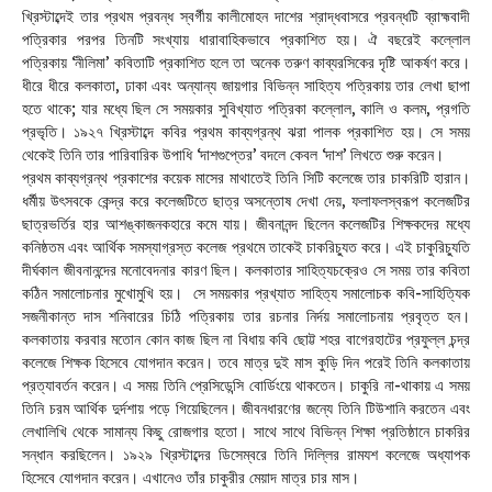
খ্রিস্টাব্দেই তার প্রথম প্রবন্ধ স্বর্গীয় কালীমোহন দাশের শ্রাদ্ধবাসরে প্রবন্ধটি ব্রাহ্মবাদী
পত্রিকার পরপর তিনটি সংখ্যায় ধারাবাহিকভাবে প্রকাশিত হয়। ঐ বছরেই কল্লোল
পত্রিকায় ‘নীলিমা’ কবিতাটি প্রকাশিত হলে তা অনেক তরুণ কাব্যরসিকের দৃষ্টি আকর্ষণ করে।
ধীরে ধীরে কলকাতা, ঢাকা এবং অন্যান্য জায়গার বিভিন্ন সাহিত্য পত্রিকায় তার লেখা ছাপা
হতে থাকে; যার মধ্যে ছিল সে সময়কার সুবিখ্যাত পত্রিকা কল্লোল, কালি ও কলম, প্রগতি
প্রভৃতি। ১৯২৭ খ্রিস্টাব্দে কবির প্রথম কাব্যগ্রন্থ ঝরা পালক প্রকাশিত হয়। সে সময়
থেকেই তিনি তার পারিবারিক উপাধি ‘দাশগুপ্তের’ বদলে কেবল ‘দাশ’ লিখতে শুরু করেন।
প্রথম কাব্যগ্রন্থ প্রকাশের কয়েক মাসের মাথাতেই তিনি সিটি কলেজে তার চাকরিটি হারান।
ধর্মীয় উৎসবকে কেন্দ্র করে কলেজটিতে ছাত্র অসন্তোষ দেখা দেয়, ফলাফলস্বরূপ কলেজটির
ছাত্রভর্তির হার আশঙ্কাজনকহারে কমে যায়। জীবনানন্দ ছিলেন কলেজটির শিক্ষকদের মধ্যে
কনিষ্ঠতম এবং আর্থিক সমস্যাগ্রস্ত কলেজ প্রথমে তাকেই চাকরিচ্যুত করে। এই চাকুরিচ্যুতি
দীর্ঘকাল জীবনানন্দের মনোবেদনার কারণ ছিল। কলকাতার সাহিত্যচক্রেও সে সময় তার কবিতা
কঠিন সমালোচনার মুখোমুখি হয়। সে সময়কার প্রখ্যাত সাহিত্য সমালোচক কবি-সাহিত্যিক
সজনীকান্ত দাস শনিবারের চিঠি পত্রিকায় তার রচনার নির্দয় সমালোচনায় প্রবৃত্ত হন।
কলকাতায় করবার মতোন কোন কাজ ছিল না বিধায় কবি ছোট্ট শহর বাগেরহাটের প্রফুল্ল চন্দ্র
কলেজে শিক্ষক হিসেবে যোগদান করেন। তবে মাত্র দুই মাস কুড়ি দিন পরেই তিনি কলকাতায়
প্রত্যাবর্তন করেন। এ সময় তিনি প্রেসিডেন্সি বোর্ডিংয়ে থাকতেন। চাকুরি না-থাকায় এ সময়
তিনি চরম আর্থিক দুর্দশায় পড়ে গিয়েছিলেন। জীবনধারণের জন্যে তিনি টিউশানি করতেন এবং
লেখালিখি থেকে সামান্য কিছু রোজগার হতো। সাথে সাথে বিভিন্ন শিক্ষা প্রতিষ্ঠানে চাকরির
সন্ধান করছিলেন। ১৯২৯ খ্রিস্টাব্দের ডিসেম্বরে তিনি দিল্লির রামযশ কলেজে অধ্যাপক
হিসেবে যোগদান করেন। এখানেও তাঁর চাকুরীর মেয়াদ মাত্র চার মাস।