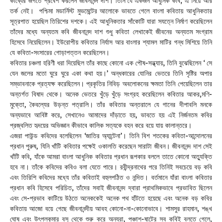
কাব্যের জগতে প্রবেশ করলেন জীবনানন্দ দাশ। তিনি যে একজন আধুনিক কবি, এ নিয়ে আর
তর্ক নেই। পশ্চিমা মডার্নিস্ট মুভমেন্টের আলোকে ভাবতে গেলে বাংলা কবিতায় আধুনিকতার
সূত্রপাত হয়েছিল তিরিশের দশকে। এই আধুনিকতার সাঁকোটি যারা সযত্নে নির্মাণ করেছিলেন
তাঁদের মধ্যে অন্যতম কবি জীবনানন্দ দাশ শুধু কবিতা লেখাকেই জীবনের অন্যতম সংগ্রাম
হিসেবে নিয়েছিলেন। ইউরোপীয় কবিতার নির্যাস আর বাংলার শ্যামল মাটির গন্ধ মিশিয়ে তিনি
যে কবিতা-সংসারের গোড়াপত্তন করেছিলেন।
কবিতার চঞ্চলা হরিণী ধরা দিয়েছিল তাঁর কাছে কোনো এক পৌষ-সন্ধ্যায়, তিনি বুঝেছিলেন ‘ সে
যেন জলের মতো ঘুরে ঘুরে একা কথা হয়।’ অন্ধকারের যোনির ভেতরে তিনি সৃষ্টির অপার
সম্ভাবনাকে প্রত্যক্ষ করেছিলেন। প্রকৃতির নিবিড় অবলোকনের ক্ষমতা তিনি পেয়েছিলেন তার
অন্তর্গত বিষাদ থেকে। অনেক ভেতরে খুঁড়ে খুঁড়ে সংগ্রহ করেছিলেন কবিতার আকর,মণি-
মুক্তো, কৈবল্যের উড়ন্ত পত্রালি। তাঁর কবিতার অন্তরালে যে গানের দীপাবলি মনকে
অন্যভাবে আবিষ্ট করে, সেখানেও আমাদের দাঁড়াতে হয়, ভাবতে হয় এই নির্জনতম কবির
প্রজ্বলিত হৃদয়ের অভিজ্ঞান কীভাবে কালিক সত্যকে বহন করে বয়ে যায় কালান্তরে।
এজরা পাউন্ড কবিদের বলেছিলেন ‘জাতির অ্যান্টেনা’। তিনি বিশ শতকের কবিতা-আন্দোলনের
প্রধান পুরুষ, যিনি খাঁটি কবিতার পক্ষেই ওকালতি করেছেন সারাটা জীবন। জীবনানন্দ দাশ সেই
খাঁটি কবি, যাঁকে আমরা বাংলা আধুনিক কবিতার প্রধান রূপকার বললে তাতে কোনো অত্যুক্তি
হবে না। তাঁকে কবিদের কবিও বলা যেতে পারে। রবীন্দ্রনাথের পরে তিনিই সবচেয়ে বড় কবি
এবং তিরিশি কবিদের মধ্যে তাঁর কবিতাই বহুলপঠিত ও নন্দিত। বর্তমানে যাঁরা বাংলা কবিতার
প্রধান কবি হিসেবে পরিচিত, তাঁদের সবাই জীবনানন্দ দ্বারা প্রাথমিকভাবে প্রভাবিত ছিলেন
এবং সে-প্রভাব কাটিয়ে উঠতে অনেককেই অনেক পথ হাঁটতে হয়েছে এবং অনেক বড় কবির
কবিতায় আজো বয়ে গেছে জীবনানন্দীয় আবহ কোনো-না-কোনোভাবে। শামসুর রাহমান, শঙ্খ
ঘোষ এবং উৎপলকুমার বসু থেকে শুরু করে অন্যরা, পঞ্চাশ-ষাটের সব কবিই বলতে গেলে,