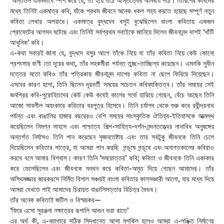
অন্তর্তল এমনভাবে স্পর্শ করে যে, তা হয়ে ওঠে অস্তিত্বের অনিবার্য পাঠ। তিরিশের কবিদের
মধ্যে তিনিই একমাত্র কবি, যাঁকে প্রথম জীবনে অনেক ধকল সহ্য করতে হয়েছে সম্পূর্ণ নতুন
কবিতা লেখার অপরাধে। একমাত্র বুদ্ধদেব বসুই বুঝেছিলেন বাংলা কবিতায় একজন
প্রোফেটের আগমন ঘটেছে এবং তিনিই সর্বপ্রথম সবাইকে জানিয়ে দিলেন জীবনানন্দ দাশই ‘খাঁটি
আধুনিক’ কবি।
এ-কথা সবারই জানা যে, বুদ্ধদে বসুর আগে তাঁকে নিয়ে বা তাঁর কবিতা নিয়ে কেউ কোনো
প্রশংসার বাণী তো দূরের কথা, তাঁর সহকর্মীরা পর্যন্ত তুচ্ছ-তাচ্ছিল্য করেছেন। এমনকি সুধীন
দত্তের মতো কবিও তাঁর পত্রিকায় জীবনানন্দ দাশের কবিতা না ছেপে ফিরিয়ে দিয়েছেন।
এসবের কারণ হলো, তিনি ছিলেন দূরবর্তী সময়ের সচেতন কবিব্যক্তিত্ব। তাঁর সময়ের সেই
জনপ্রিয় কবি-পুরোহিতদের কেউ কেউ কবেই কালের গর্ভে হারিয়ে গেছেন, বেঁচে আছেন তিনি
আজো সাবলীল অহংকারে কবিতার বরপুত্র হিসেবে। তিনি চর্যাপদ থেকে শুরু করে রবীন্দ্রনাথ
পর্যন্ত এবং বাঙালির হাজার বছরেরও বেশি সময়ের সাংস্কৃতিক ঐতিহ্য-ইতিহাসকে আত্মস্থ
করেছিলেন নিমগ্ন সাহসে এবং পাশ্চাত্য শিল্প-সাহিত্য-দর্শন-নন্দনতত্ত্বের নানাবিধ অনুষঙ্গের
অন্তর্গত নির্যাসও তিনি পান করেছেন সৃজনতেষ্টায় এবং তার সবটুকু জীবনকে তিনি ঢেলে
দিয়েছিলেন কবিতার পাত্রে, যা আমরা পান করছি গন্ডূষে গন্ডূষে এবং অনাগতকালের কবিরাও
করবে বলে আমার বিশ্বাস। কারণ তিনি ‘সময়োত্তর’ কবি; কবিতা ও জীবনকে তিনি একাকার
করে ফেলেছিলেন এবং জীবনকে মন্থন করে কবিতা-অমৃত দিয়ে গেছেন আমাদের। তাঁর
অস্থিমজ্জার জারকরসে নির্মিত বিশাল সঞ্চয়ই বাংলা কবিতার কালসঞ্চারী আলো, যার মধ্যে দিয়ে
আমরা দেখতে পাই আমাদের চিরায়ত বাঙালিসত্তার বিচিত্র বৈভব।
তাঁর অনেক কবিতাই জটিল ও বিস্ময়কর—
‘ফিরে এসো সুরঞ্জনা নক্ষত্রের রূপালি আগুন ভরা রাতে’
এর অর্থ কী, এ-ব্যাপারে সঠিক সিদ্ধান্তে আসা মুশকিল হলেও আমরা এ-পঙ্ক্তি নির্মাণের