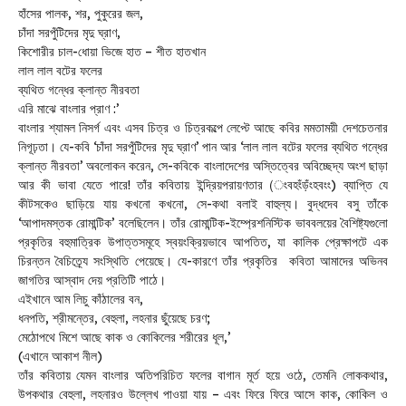
হাঁসের পালক, শর, পুকুরের জল,
চাঁদা সরপুঁটিদের মৃদু ঘ্রাণ,
কিশোরীর চাল-ধোয়া ভিজে হাত – শীত হাতখান
লাল লাল বটের ফলের
ব্যথিত গন্ধের ক্লান্ত নীরবতা
এরি মাঝে বাংলার প্রাণ :’
বাংলার শ্যামল নিসর্গ এবং এসব চিত্র ও চিত্রকল্পে লেপ্টে আছে কবির মমতাময়ী দেশচেতনার
নিগূঢ়তা। যে-কবি ‘চাঁদা সরপুঁটিদের মৃদু ঘ্রাণ’ পান আর ‘লাল লাল বটের ফলের ব্যথিত গন্ধের
ক্লান্ত নীরবতা’ অবলোকন করেন, সে-কবিকে বাংলাদেশের অস্তিত্বের অবিচ্ছেদ্য অংশ ছাড়া
আর কী ভাবা যেতে পারে! তাঁর কবিতায় ইন্দ্রিয়পরায়ণতার (ংবহংঁড়ঁংহবংং) ব্যাপ্তি যে
কীটসকেও ছাড়িয়ে যায় কখনো কখনো, সে-কথা বলাই বাহুল্য। বুদ্ধদেব বসু তাঁকে
‘আপাদমস্তক রোমান্টিক’ বলেছিলেন। তাঁর রোমান্টিক-ইম্প্রেশনিস্টিক ভাববলয়ের বৈশিষ্ট্যগুলো
প্রকৃতির বহুমাত্রিক উপাত্তসমূহে স্বয়ংক্রিয়ভাবে আপতিত, যা কালিক প্রেক্ষাপটে এক
চিরন্তন বৈচিত্র্যে সংস্থিতি পেয়েছে। যে-কারণে তাঁর প্রকৃতির কবিতা আমাদের অভিনব
জাগতির আস্বাদ দেয় প্রতিটি পাঠে।
এইখানে আম লিচু কাঁঠালের বন,
ধনপতি, শ্রীমন্তের, বেহুলা, লহনার ছুঁয়েছে চরণ;
মেঠোপথে মিশে আছে কাক ও কোকিলের শরীরের ধূল,’
(এখানে আকাশ নীল)
তাঁর কবিতায় যেমন বাংলার অতিপরিচিত ফলের বাগান মূর্ত হয়ে ওঠে, তেমনি লোককথার,
উপকথার বেহুলা, লহনারও উল্লেখ পাওয়া যায় – এবং ফিরে ফিরে আসে কাক, কোকিল ও