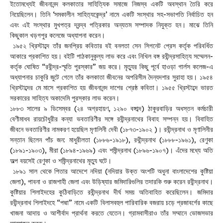
ইতোমধ্যেই জীবনানন্দ কলকাতার সাহিত্যিক সমাজে নিজস্ব একটি অবস্থান তৈরি করে
নিয়েছিলেন। তিনি ‘সমকালীন সাহিত্যকেন্দ্র’ নামে একটি সংস্থার সহ-সভাপতি নির্বাচিত হন
এবং এই সংস্থার মুখপত্র দ্বন্দ্ব পত্রিকার অন্যতম সম্পাদক নিযুক্ত হন। মাঝে তিনি
কিছুকাল খড়গপুর কলেজে অধ্যাপনা করেন।
১৯৫২ খ্রিস্টাব্দে তাঁর জনপ্রিয় কবিতার বই বনলতা সেন সিগনেট প্রেস কর্তৃক পরিবর্ধিত
আকারে প্রকাশিত হয়। বইটি পাঠকানুকূল্য লাভ করে এবং নিখিল বঙ্গ রবীন্দ্রসাহিত্য সম্মেলন-
কর্তৃক ঘোষিত “রবীন্দ্র-স্মৃতি পুরস্কার” জয় করে। মৃত্যুর কিছু পূর্বে হাওড়া গার্লস কলেজ-এ
অধ্যাপনার চাকুরি জুটে গেলে তাঁর কলকাতা জীবনের অপরিসীম দৈন্যদশার সুরাহা হয়। ১৯৫৪
খ্রিস্টাব্দের মে মাসে প্রকাশিত হয় জীবনানন্দ দাশের শ্রেষ্ঠ কবিতা। ১৯৫৫ খ্রিস্টাব্দে ভারত
সরকারের সাহিত্য অকাদেমি পুরস্কার লাভ করেন।
১৮৮৩ সালের ৯ ডিসেম্বর (২৪ অগ্রহায়ণ, ১২৯০ বঙ্গাব্দ) ঠাকুরবাড়ির অধস্তন কর্মচারী
বেণীমাধব রায়চৌধুরীর কন্যা ভবতারিণীর সঙ্গে রবীন্দ্রনাথের বিবাহ সম্পন্ন হয়। বিবাহিত
জীবনে ভবতারিণীর নামকরণ হয়েছিল মৃণালিনী দেবী (১৮৭৩-১৯০২ )। রবীন্দ্রনাথ ও মৃণালিনীর
সন্তান ছিলেন পাঁচ জন: মাধুরীলতা (১৮৮৬-১৯১৮), রথীন্দ্রনাথ (১৮৮৮-১৯৬১), রেণুকা
(১৮৯১-১৯০৩), মীরা (১৮৯৪-১৯৬৯) এবং শমীন্দ্রনাথ (১৮৯৬-১৯০৭)। এঁদের মধ্যে অতি
অল্প বয়সেই রেণুকা ও শমীন্দ্রনাথের মৃত্যু ঘটে।
১৮৯১ সাল থেকে পিতার আদেশে নদিয়া (নদিয়ার উক্ত অংশটি অধুনা বাংলাদেশের কুষ্টিয়া
জেলা), পাবনা ও রাজশাহী জেলা এবং উড়িষ্যার জমিদারিগুলির তদারকি শুরু করেন রবীন্দ্রনাথ।
কুষ্টিয়ার শিলাইদহের কুঠিবাড়িতে রবীন্দ্রনাথ দীর্ঘ সময় অতিবাহিত করেছিলেন। জমিদার
রবীন্দ্রনাথ শিলাইদহে “পদ্মা” নামে একটি বিলাসবহুল পারিবারিক বজরায় চড়ে প্রজাবর্গের কাছে
খাজনা আদায় ও আশীর্বাদ প্রার্থনা করতে যেতেন। গ্রামবাসীরাও তাঁর সম্মানে ভোজসভার