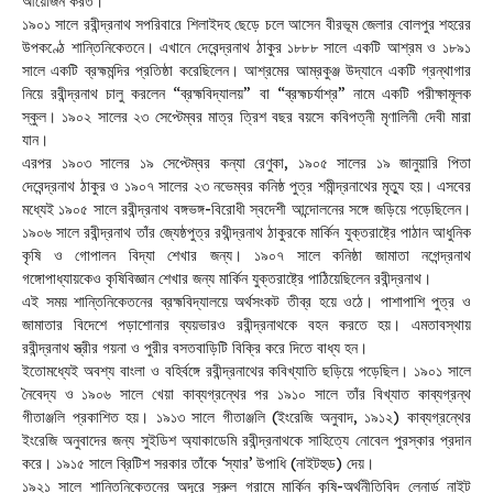
আয়োজন করত।
১৯০১ সালে রবীন্দ্রনাথ সপরিবারে শিলাইদহ ছেড়ে চলে আসেন বীরভূম জেলার বোলপুর শহরের
উপকণ্ঠে শান্তিনিকেতনে। এখানে দেবেন্দ্রনাথ ঠাকুর ১৮৮৮ সালে একটি আশ্রম ও ১৮৯১
সালে একটি ব্রহ্মমন্দির প্রতিষ্ঠা করেছিলেন। আশ্রমের আম্রকুঞ্জ উদ্যানে একটি গ্রন্থাগার
নিয়ে রবীন্দ্রনাথ চালু করলেন “ব্রহ্মবিদ্যালয়” বা “ব্রহ্মচর্যাশ্র” নামে একটি পরীক্ষামূলক
স্কুল। ১৯০২ সালের ২৩ সেপ্টেম্বর মাত্র ত্রিশ বছর বয়সে কবিপত্নী মৃণালিনী দেবী মারা
যান।
এরপর ১৯০৩ সালের ১৯ সেপ্টেম্বর কন্যা রেণুকা, ১৯০৫ সালের ১৯ জানুয়ারি পিতা
দেবেন্দ্রনাথ ঠাকুর ও ১৯০৭ সালের ২৩ নভেম্বর কনিষ্ঠ পুত্র শমীন্দ্রনাথের মৃত্যু হয়। এসবের
মধ্যেই ১৯০৫ সালে রবীন্দ্রনাথ বঙ্গভঙ্গ-বিরোধী স্বদেশী আন্দোলনের সঙ্গে জড়িয়ে পড়েছিলেন।
১৯০৬ সালে রবীন্দ্রনাথ তাঁর জ্যেষ্ঠপুত্র রথীন্দ্রনাথ ঠাকুরকে মার্কিন যুক্তরাষ্ট্রে পাঠান আধুনিক
কৃষি ও গোপালন বিদ্যা শেখার জন্য। ১৯০৭ সালে কনিষ্ঠা জামাতা নগেন্দ্রনাথ
গঙ্গোপাধ্যায়কেও কৃষিবিজ্ঞান শেখার জন্য মার্কিন যুক্তরাষ্ট্রে পাঠিয়েছিলেন রবীন্দ্রনাথ।
এই সময় শান্তিনিকেতনের ব্রহ্মবিদ্যালয়ে অর্থসংকট তীব্র হয়ে ওঠে। পাশাপাশি পুত্র ও
জামাতার বিদেশে পড়াশোনার ব্যয়ভারও রবীন্দ্রনাথকে বহন করতে হয়। এমতাবস্থায়
রবীন্দ্রনাথ স্ত্রীর গয়না ও পুরীর বসতবাড়িটি বিক্রি করে দিতে বাধ্য হন।
ইতোমধ্যেই অবশ্য বাংলা ও বহির্বঙ্গে রবীন্দ্রনাথের কবিখ্যাতি ছড়িয়ে পড়েছিল। ১৯০১ সালে
নৈবেদ্য ও ১৯০৬ সালে খেয়া কাব্যগ্রন্থের পর ১৯১০ সালে তাঁর বিখ্যাত কাব্যগ্রন্থ
গীতাঞ্জলি প্রকাশিত হয়। ১৯১৩ সালে গীতাঞ্জলি (ইংরেজি অনুবাদ, ১৯১২) কাব্যগ্রন্থের
ইংরেজি অনুবাদের জন্য সুইডিশ অ্যাকাডেমি রবীন্দ্রনাথকে সাহিত্যে নোবেল পুরস্কার প্রদান
করে। ১৯১৫ সালে ব্রিটিশ সরকার তাঁকে ‘স্যার’ উপাধি (নাইটহুড) দেয়।
১৯২১ সালে শান্তিনিকেতনের অদূরে সুরুল গ্রামে মার্কিন কৃষি-অর্থনীতিবিদ লেনার্ড নাইট