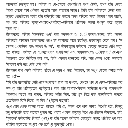
কারুকার্যে চমৎকৃত হই। কবিতা বা যে-কোনো লেখনশিল্পই যখন টেক্সট, তখন তাঁর ভেতর
বিশেষ কোনো অর্থ খোঁজার প্রচেষ্টা আজ বাতুলতা মাত্র। তিনি তাঁর কবিতাকে টেক্সট করে
তুলতে পেরেছিলেন বলেই তাঁর কবিকৃতি তাঁর সময়ের অন্য কবিদের মতো ম্রিয়মাণ হয়ে যায়নি,
বরং তাঁর কবিতার দ্বন্দ্ব-সংঘাত-বৈপরীত্য-জটিলতা পাঠককে আরো উৎসুক করে তুলছে
ক্রমাগত।
জীবনানন্দের কবিতা ‘পড়সসঁহরপধঃব’ করে নবভড়ৎব রঃ রং ঁহফবৎংঃড়ড়ফ, তাঁর অনেক
কবিতারই কাব্যরস আস্বাদনের পরও তা আমাদের কাছে দুর্বোধ্য, রহস্যাবৃত থেকে যায়। ‘অ
ঢ়ড়বস ংযড়ঁষফ হড়ঃ সবধহ নঁঃ নব’, যা জীবনানন্দের কবিতার ক্ষেত্রে সবচেয়ে বেশি সত্য
হয়ে দাঁড়ায়। কবিতা যে ‘ংবঢ়ধৎধঃব ষধহমঁধমব’ এবং ‘ফরভভবৎবহঃ ংঁনলবপঃং’ সে-কথা
বিবেচনায় রেখে নির্বিঘ্নে বলা যায়, তিনি একজন বড়মাপের কবি, আর সেসব গুণের অভাবেই
‘সকলেই কবি নয়; কেউ কেউ কবি’।
জীবনানন্দ দাশ একটি কবিতার গঠনে যে শ্রম ও সময় দিয়েছেন, তা শঙ্খ ঘোষের কথায় স্পষ্ট
হয়ে ওঠে—
‘যদি তাঁর রচনাবলির ভেরিওরাম সংস্করণ ছাপা হয় কখনো, দেখতে পাব যে কোন-কবিতায় কত
অসংখ্য তাঁর পাঠান্তরের প্রক্রিয়া। আর তাঁর আপাত-বিহবল ‘কবিতার কথা’র প্রবন্ধগুলি
বিশ্লেষণ করলে ধরা পড়বে, কবিতার শরীর নিয়ে, তাঁর ছন্দ নিয়ে কত সতর্কভাবেই ভাবতে
চেয়েছিলেন তিনি দিনের পর দিন।’ (‘ছন্দের বারান্দা’)
শঙ্খ ঘোষ থেকে আমরা আরো জানতে পারি যে, ‘সহজ শব্দে শাদা ভাষায় লিখেছি বটে, কিন্তু
তবু কবিতাটি হয়ত অনেকে বুঝবে না; খাতায় এরকম মন্তব্য লিখে রেখেছিলেন জীবনানন্দ, তাঁর
‘ক্যাম্পে’ কবিতাটির বিষয়ে’ (ওই) যা তাঁর অনেক কবিতার ক্ষেত্রেই সত্য; পরিচিত শব্দ আর
পরিচিত ভূগোলের মধ্যেই এক দুর্বোধ্য লুকোচুরি খেলা।