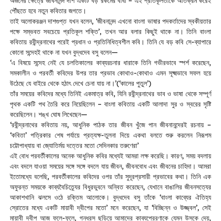
অর্জনের ক্ষেত্রে জীবনানন্দ দাশ একটি বড় রকমের বাধা – এই প্রতিকূলতাকে অতিক্রম করেই
পৌঁছতে হবে নতুন কবিতার জগতে।
তাই অলোকরঞ্জন দাশগুপ্ত যখন বলেন, ‘জীবনানন্দ এখনো বাংলা ভাষার পদকর্তাদের স্বকীয়তার
পক্ষে সম্ভবত সবচেয়ে প্রতিকূল শক্তি’, তখন আর বলার কিছুই থাকে না। তিনি বাংলা
কবিতায় রবীন্দ্রনাথের পরেই প্রধান ও প্রতিনিধিত্বশীল কবি। তিনি যে বড় কবি সে-ব্যাপারে
কোনো সন্দেহই থাকে না যখন বুদ্ধদেব বসু বলেন—
‘এ বিষয়ে সন্দেহ নেই যে চলতিকালের কাব্যরচনার ধারাকে তিনি গভীরভাবে স্পর্শ করেছেন,
সমকালীন ও পরবর্তী কবিদের উপর তার প্রভাব কোথাও-কোথাও এমন সূক্ষ্মভাবে সফল হয়ে
উঠেছে যে বাইরে থেকে হঠাৎ দেখে চেনা যায় না।’(‘কালের পুতুল’)
তাঁর সময়ের কবিদের মধ্যে তিনিই একমাত্র কবি, যিনি রবীন্দ্রনাথের ভাব ও ভাষা থেকে সম্পূর্ণ
পৃথক একটি পথ তৈরি করে নিয়েছিলেন – বাংলা কবিতায় একটি আলাদা সুর ও স্বরের সৃষ্টি
করেছিলেন। শঙ্খ ঘোষ লিখেছেন—
‘রবীন্দ্রনাথের কবিতায় নয়, আধুনিক পাঠক তার জীবন খুঁজে পান জীবনানন্দেরই রচনায় –
‘কবিতা’ পত্রিকার শেষ পর্যায়ে প্রত্যক্ষ-তুলনা দিয়ে একথা বলতে শুরু করলেন নিরূপম
চট্টোপাধ্যায় বা জ্যোতির্ময় দত্তের মতো সেদিনকার তরুণেরা’
এই বোধ পরবর্তীকালের অনেক আধুনিক কবির মধ্যেই আমরা লক্ষ করেছি। কারণ, সময় বদলায়
এবং বদলে যাওয়া সময়ের সঙ্গে সঙ্গে বদলে যায় জীবন, জীবনবোধ এবং জীবনের চাহিদা। আমরা
ইতোমধ্যে বলেছি, পরবর্তীকালের কবিদের ওপর তাঁর সুদূরপ্রসারী প্রভাবের কথা। তিনি এক
অফুরন্ত সময়কে কাব্যবৈচিত্র্যের বিধুরভুবনে অন্বিত করেছেন, যেখানে বাঙালির জীবনসত্যের
আকাশখানি ঝলসে ওঠে রক্তিম আলোকে। বুদ্ধদেব বসু তাঁকে ‘বাংলা কাব্যের ঐতিহ্য
স্রোতের মধ্যে একটি মায়াবী দ্বীপের মতো’ মনে করেছেন, যা ‘বিচ্ছিন্ন ও উজ্জ্বল’, সেই
মায়াবী দ্বীপ আজ ফলে-ফুলে, গন্ধরস ছড়িয়ে আমাদের কাব্যপ্রেরণাকে যেমন উসকে দেয়,