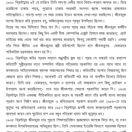
১৯৩০ খ্রিস্টাব্দের ৯ই মে তারিখে তিনি লাবণ্য দেবীর সাথে বিবাহ-বন্ধনে আবদ্ধ হন। বিয়ে
হয়েছিলো ঢাকায় শহরে, পুরোনো ঢাকায় সদরঘাট সংলগ্ন ব্রাহ্ম সমাজের রামমোহন
লাইব্রেরিতে। লাবণ্য গুপ্ত সে সময় ঢাকার ইডেন কলেজে লেখা-পড়া করছিলেন। জীবনানন্দ
দাশের বিয়েতে কবি বুদ্ধদেব বসু, অজিতকুমার দত্ত প্রমুখ উপস্থিত ছিলেন।
বিয়ের পর আর দিল্লিতে ফিরে যান নি। এরপর প্রায় বছর পাঁচেক সময় জীবনানন্দ কর্মহীন
অবস্থায় ছিলেন। মাঝে কিছু দিন একটি বীমা কোম্পানির এজেন্ট হিসাবে কাজ করেছেন; ছোট
ভাইয়ের কাছ থেকে অর্থ ধার করে ব্যবসায় করেছেন; কিন্তু কোনটাই স্থায়ী হয়নি। এসময়
তাঁর পিতা জীবিত এবং জীবনান্দের স্ত্রী বরিশালেই ছিলেন বলে জীবনানন্দের বেকারত্ব
পারিবারিক দুরবস্থার কারণ হয় নি।
১৯৩১ খ্রিস্টাব্দে কবির প্রথম সন্তান মঞ্জুশ্রীর জন্ম হয়। প্রায় সে সময়েই তার ক্যাম্পে
কবিতাটি সুধীন্দ্রনাথ দত্ত সম্পাদিত পরিচয় পত্রিকায় প্রকাশিত হয় এবং সাথে সাথে তা
কলকাতার সাহিত্যসমাজে ব্যাপক সমালোচনার শিকার হয়। কবিতাটির আপাত বিষয়বস্তু ছিল
জোছনা রাতে হরিণ শিকার। অনেকেই এই কবিতাটি পাঠ করে তা অশ্লীল হিসেবে চিহ্নিত
করেন। তিনি তার বেকারত্ব, সংগ্রাম ও হতাশার এই সময়কালে বেশ কিছু ছোটগল্প ও
উপন্যাস রচনা করেছিলেন;- তবে তার জীবদ্দশায় সেগুলো প্রকাশিত করেন নি। ১৯৩৪
খ্রিস্টাব্দে তিনি একগুচ্ছ গীতিকবিতা রচনা করেন যা পরবর্তী কালে তাঁর রূপসী বাংলা কাব্যের
প্রধান অংশ নির্মাণ করে। জীবনানন্দ এ কবিতাগুলো প্রকাশ করেননি এবং ১৯৫৪-তে তার
মৃত্যুর পর কবিতাগুলো একত্র করে ১৯৫৭ খ্রিস্টাব্দে রূপসী বাংলা কাব্যগ্রন্থটি প্রকাশের
ব্যবস্থা করেন বোন সুচরিতা দাশ এবং ময়ুখ পত্রিকা খ্যাত কবি ভূমেন্দ্র গুহ।
১৯৩৫ খ্রিস্টাব্দে জীবনানন্দ তার পুরনো শিক্ষাপ্রতিষ্ঠান ব্রজমোহন কলেজে ফিরে যান, যা তখন
কলকাতা বিশ্ববিদ্যালয়ের অধিভুক্ত ছিল। তিনি সেখানকার ইংরেজি বিভাগে প্রভাষক হিসেবে