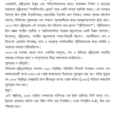
এলমহার্স্ট, রথীন্দ্রনাথ ঠাকুর এবং শান্তিনিকেতনের আরও কয়েকজন শিক্ষক ও ছাত্রের
সহায়তায় রবীন্দ্রনাথ “পল্লীসংগঠন কেন্দ্র” নামে একটি সংস্থা প্রতিষ্ঠা করেন। এই সংস্থার
উদ্দেশ্য ছিল কৃষির উন্নতিসাধন, ম্যালেরিয়া ইত্যাদি রোগ নিবারণ, সমবায় প্রথায় ধর্মগোলা
স্থাপন, চিকিৎসার সুব্যবস্থা এবং সাধারণ গ্রামবাসীদের মধ্যে স্বাস্থ্যসচেতনতা বৃদ্ধি করা।
১৯২৩ সালে রবীন্দ্রনাথ এই সংস্থার নাম পরিবর্তন করে রাখেন “শ্রীনিকেতন“। শ্রীনিকেতন
ছিল মহাত্মা গান্ধীর প্রতীক ও প্রতিবাদসর্বস্ব স্বরাজ আন্দোলনের একটি বিকল্প ব্যবস্থা।
উল্লেখ্য, রবীন্দ্রনাথ, গান্ধীর আন্দোলনের পন্থা-বিরোধী ছিলেন। পরবর্তীকালে দেশ ও
বিদেশের একাধিক বিশেষজ্ঞ, দাতা ও অন্যান্য পদাধিকারীরা শ্রীনিকেতনের জন্য আর্থিক ও
অন্যান্য সাহায্য পাঠিয়েছিলেন।
১৯৩০-এর দশকের প্রথম ভাগে একাধিক বক্তৃতা, গান ও কবিতায় রবীন্দ্রনাথ ভারতীয়
সমাজের বর্ণাশ্রম প্রথা ও অস্পৃশ্যতার তীব্র সমালোচনা করেছিলেন।
পুরস্কার ও স্বীকৃতি :
নিখিলবঙ্গ রবীন্দ্রসাহিত্য সম্মেলন ১৯৫২ খ্রিষ্টাব্দে পরিবর্ধিত সিগনেট সংস্করণ বনলতা সেন
কাব্যগ্রন্থটি বাংলা ১৩৫৯-এর শ্রেষ্ঠ কাব্যগ্রন্থ বিবেচনায় পুরস্কৃত করা হয়। কবির মৃত্যুর
পর ১৯৫৫ খ্রিষ্টাব্দে ফেব্রুয়ারি মাসে জীবনানন্দ দাশের শ্রেষ্ঠ কবিতা (১৯৫৪) সাহিত্য অকাদেমি
পুরস্কার লাভ করে।
মৃত্যু :
১৪ই অক্টোবর, ১৯৫৪ তারিখে কলকাতার বালিগঞ্জে এক ট্রাম দুর্ঘটনায় তিনি আহত হন।
ট্রামের ক্যাচারে আটকে তার শরীর দলিত হয়ে গিয়েছিল। ভেঙ্গে গিয়েছিল কণ্ঠা, ঊরু এবং
পাঁজরের হাড়।