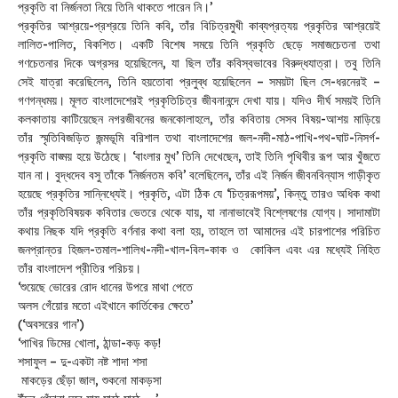
প্রকৃতি বা নির্জনতা নিয়ে তিনি থাকতে পারেন নি।’
প্রকৃতির আশ্রয়ে-প্রশ্রয়ে তিনি কবি, তাঁর বিচিত্রমুখী কাব্যপ্রত্যয় প্রকৃতির আশ্রয়েই
লালিত-পালিত, বিকশিত। একটি বিশেষ সময়ে তিনি প্রকৃতি ছেড়ে সমাজচেতনা তথা
গণচেতনার দিকে অগ্রসর হয়েছিলেন, যা ছিল তাঁর কবিস্বভাবের বিরুদ্ধযাত্রা। তবু তিনি
সেই যাত্রা করেছিলেন, তিনি হয়তোবা প্রলুব্ধ হয়েছিলেন – সময়টা ছিল সে-ধরনেরই –
গণগন্ধময়। মূলত বাংলাদেশেরই প্রকৃতিচিত্র জীবনানন্দে দেখা যায়। যদিও দীর্ঘ সময়ই তিনি
কলকাতায় কাটিয়েছেন নগরজীবনের জনকোলাহলে, তাঁর কবিতায় সেসব বিষয়-আশয় মাড়িয়ে
তাঁর স্মৃতিবিজড়িত জন্মভূমি বরিশাল তথা বাংলাদেশের জল-নদী-মাঠ-পাখি-পথ-ঘাট-নিসর্গ-
প্রকৃতি বাঙ্ময় হয়ে উঠেছে। ‘বাংলার মুখ’ তিনি দেখেছেন, তাই তিনি পৃথিবীর রূপ আর খুঁজতে
যান না। বুদ্ধদেব বসু তাঁকে ‘নির্জনতম কবি’ বলেছিলেন, তাঁর এই নির্জন জীবনবিন্যাস গাড়ীকৃত
হয়েছে প্রকৃতির সান্নিধ্যেই। প্রকৃতি, এটা ঠিক যে ‘চিত্ররূপময়’, কিন্তু তারও অধিক কথা
তাঁর প্রকৃতিবিষয়ক কবিতার ভেতরে থেকে যায়, যা নানাভাবেই বিশ্লেষণের যোগ্য। সাদামাটা
কথায় নিছক যদি প্রকৃতি বর্ণনার কথা বলা হয়, তাহলে তা আমাদের এই চারপাশের পরিচিত
জনপ্রান্তর হিজল-তমাল-শালিখ-নদী-খাল-বিল-কাক ও কোকিল এবং এর মধ্যেই নিহিত
তাঁর বাংলাদেশ প্রীতির পরিচয়।
‘শুয়েছে ভোরের রোদ ধানের উপরে মাথা পেতে
অলস গেঁয়োর মতো এইখানে কার্তিকের ক্ষেতে’
(‘অবসরের গান’)
‘পাখির ডিমের খোলা, ঠান্ডা-কড় কড়!
শসাফুল – দু-একটা নষ্ট শাদা শসা
মাকড়ের ছেঁড়া জাল, শুকনো মাকড়সা