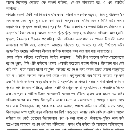
কালের নিরালম্ব স্রোতে এক আশ্চর্য বাতিঘর, সেখানে দাঁড়াতেই হয়, এ এক মহাতীর্থ
আমাদের।
কবিতার চঞ্চলা হরিণী ধরা দিয়েছিল তাঁর কাছে কোনো এক পৌষ-সন্ধ্যায়, তিনি বুঝেছিলেন ‘সে
যেন জলের মতো ঘুরে ঘুরে একা কথা হয়।’ অন্ধকারের যোনির ভেতরে তিনি সৃষ্টির অপার
সম্ভাবনাকে প্রত্যক্ষ করেছিলেন। প্রকৃতির নিবিড় অবলোকনের ক্ষমতা তিনি পেয়েছিলেন তার
অন্তর্গত বিষাদ থেকে। অনেক ভেতরে খুঁড়ে খুঁড়ে সংগ্রহ করেছিলেন কবিতার আকর,মণি-
মুক্তো, কৈবল্যের উড়ন্ত পত্রালি। তাঁর কবিতার অন্তরালে যে গানের দীপাবলি মনকে
অন্যভাবে আবিষ্ট করে, সেখানেও আমাদের দাঁড়াতে হয়, ভাবতে হয় এই নির্জনতম কবির
প্রজ্বলিত হৃদয়ের অভিজ্ঞান কীভাবে কালিক সত্যকে বহন করে বয়ে যায় কালান্তরে।
এজরা পাউন্ড কবিদের বলেছিলেন ‘জাতির অ্যান্টেনা’। তিনি বিশ শতকের কবিতা-আন্দোলনের
প্রধান পুরুষ, যিনি খাঁটি কবিতার পক্ষেই ওকালতি করেছেন সারাটা জীবন। জীবনানন্দ দাশ সেই
খাঁটি কবি, যাঁকে আমরা বাংলা আধুনিক কবিতার প্রধান রূপকার বললে তাতে কোনো অত্যুক্তি
হবে না। তাঁকে কবিদের কবিও বলা যেতে পারে। রবীন্দ্রনাথের পরে তিনিই সবচেয়ে বড় কবি
এবং তিরিশের কবিদের মধ্যে তাঁর কবিতাই বহুলপঠিত ও নন্দিত। বর্তমানে যাঁরা বাংলা কবিতার
প্রধান কবি হিসেবে পরিচিত, তাঁদের সবাই জীবনানন্দ দ্বারা প্রাথমিকভাবে প্রভাবিত ছিলেন
এবং সে-প্রভাব কাটিয়ে উঠতে অনেককেই অনেক পথ হাঁটতে হয়েছে এবং অনেক বড় কবির
কবিতায় আজো বয়ে গেছে জীবনানন্দীয় আবহ কোনো-না-কোনোভাবে। শামসুর রাহমান, শঙ্খ
ঘোষ এবং উৎপলকুমার বসু থেকে শুরু করে অন্যরা, পঞ্চাশ-ষাটের সব কবিই বলতে গেলে,
জীবনানন্দের জগৎ হয়েই নতুন কবিতার পথ নির্মাণ করেছেন, আবার কেউ কেউ সে-চেষ্টায় আজো
অবিরাম পথ কেটে চলেছেন নিরলসভাবে এবং এ-কথা সত্য যে, জীবনানন্দ-মুক্তি আজ কবি
হয়ে-ওঠার অন্যতম প্রধান শর্ত হয়ে দাঁড়িয়েছে। কারণ তাঁর কবিতাপাঠ আমাদের অস্তিত্বের