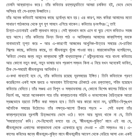
তেমনি আক্রান্তও করে। তাঁর কবিতার রহস্যদ্যুতিতে আমরা চমকিত হই, ভেবে ভেবে
অস্থির হই সে-রহস্য উদ্ঘাটনে।
তাঁর অনেক কবিতাই আমাদের কাছে দুর্বোধ্য মনে হয়। এর কারণ, মহৎ কবিরা আমাদের মতো
সাধারণ পাঠকদের থেকে যুগ যুগ সামনে এগিয়ে থাকেন। কবিতার ড়নংপঁৎরঃু তাই
চিন্তা-চেতনারই একটি ব্যবধান মাত্র। সেই ব্যবধান কমে এলে বা ঘুচে গেলে কবিতাও সহজ
হয়ে আসে। তাঁর কবিতার ভিন্ন ভিন্ন পাঠ ও আবিষ্কার আমাদের কাব্যপিপাসু মনকে
নানাভাবেই তৃপ্ত করে – আর এ-কারণেই আজকের আধুনিক-উত্তর সময়ের যে-চাহিদা
শিল্পের কাছে, কবিতার কাছে, তা জীবনানন্দে খুঁজে পাওয়া যায়। মায়াকোভস্কি বলেছিলেন,
‘কবিতা লেখার জন্য নতুন কাব্যভাষা সৃষ্টি বাধ্যতামূলক।’ রবীন্দ্রনাথের পরে বাংলা কবিতায়
আর কোনো নতুন কথা, নতুন ভাষায় ভাব প্রকাশ সম্ভব কিনা এ নিয়ে যখন অনেকেই ভাবিত,
ঠিক সে-সময়েই জীবনানন্দের আবির্ভাব।
এ-কথা মানতেই হবে যে, তাঁর কবিতায় রয়েছে দূরসময়ের ইঙ্গিত। তিনি কবিতাকে গ্রহণ
করেছিলেন একই সঙ্গে হৃদয়ে ও আবহমান ইতিহাসের চৌকাঠে এবং রক্তাক্ত, শহিদ হয়েছেন
কবিতার বেদিতে। তাঁর সঞ্চয় এত বিপুল ও সম্ভাবনাময় যে, কোনো বিশেষ কালের নিরিখে তা
বিচার্য নয়, আরো অনেককাল পরে তাঁর কাব্যচেতনার পরিধি ও ভাবলোকের বৈচিত্রকে আরো
স্বচ্ছভাবে হয়তো নির্ণীত করা সম্ভব হবে। তিনি আর কারো মতো নন, দুর্বিনীত-বিশৃঙ্খল
অনৈতিক সময়ের উঠোনেও তাঁর নক্ষত্র-আলো ঠিকরে পড়বে – সেই ভরসা তাঁর
কাব্যপ্রত্যয়ের দূরগামী চিহ্নগুলোয় ভেসে ওঠে। ফলে আর সন্দেহ থাকে না যে, তিনি
‘সময়োত্তর’ কবি। সে-হিসেবেই বলতে হয় যে, ‘জীবনানন্দ-মুক্তি’ মানে এই নয় যে,
জীবনানন্দকে একালের কাব্যভাবনা থেকে একেবারে ছুড়ে দেওয়া – এটা সম্ভবও নয়। এ-
কালের কবিদের জন্যে জীবনানন্দ-মুক্তি মানে জীবনানন্দীয় আবেশ থেকে বেরিয়ে আসা এবং একই