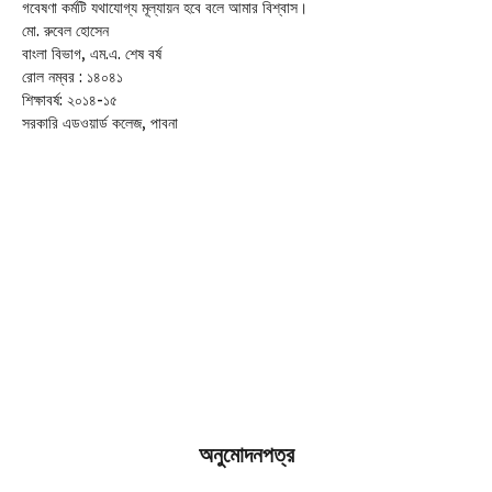
গবেষণা কর্মটি যথাযোগ্য মূল্যায়ন হবে বলে আমার বিশ্বাস।
মো. রুবেল হোসেন
বাংলা বিভাগ, এম.এ. শেষ বর্ষ
রোল নম্বর : ১৪০৪১
শিক্ষাবর্ষ: ২০১৪-১৫
সরকারি এডওয়ার্ড কলেজ, পাবনা
অনুমোদনপত্র