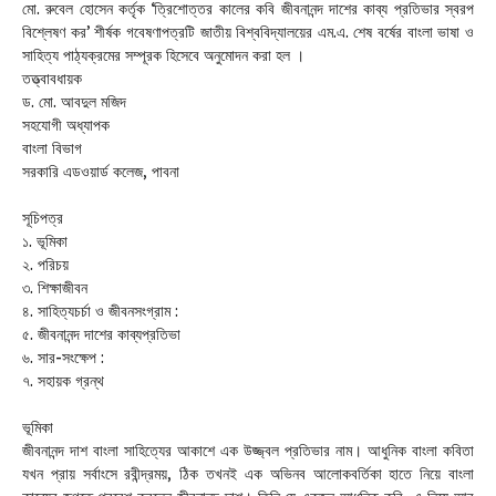
মো. রুবেল হোসেন কর্তৃক ‘ত্রিশোত্তর কালের কবি জীবনানন্দ দাশের কাব্য প্রতিভার স্বরপ
বিশ্লেষণ কর’ শীর্ষক গবেষণাপত্রটি জাতীয় বিশ্ববিদ্যালয়ের এম.এ. শেষ বর্ষের বাংলা ভাষা ও
সাহিত্য পাঠ্যক্রমের সম্পূরক হিসেবে অনুমোদন করা হল ।
তত্ত্বাবধায়ক
ড. মো. আবদুল মজিদ
সহযোগী অধ্যাপক
বাংলা বিভাগ
সরকারি এডওয়ার্ড কলেজ, পাবনা
সূচিপত্র
১. ভূমিকা
২. পরিচয়
৩. শিক্ষাজীবন
৪. সাহিত্যচর্চা ও জীবনসংগ্রাম :
৫. জীবনানন্দ দাশের কাব্যপ্রতিভা
৬. সার-সংক্ষেপ :
৭. সহায়ক গ্রন্থ
ভূমিকা
জীবনানন্দ দাশ বাংলা সাহিত্যের আকাশে এক উজ্জ্বল প্রতিভার নাম। আধুনিক বাংলা কবিতা
যখন প্রায় সর্বাংসে রবীন্দ্রময়, ঠিক তখনই এক অভিনব আলোকবর্তিকা হাতে নিয়ে বাংলা