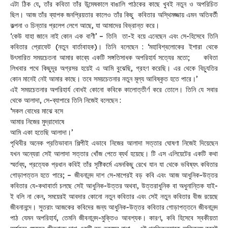
এটা ঠিক যে, তাঁর কবিতা তাঁর উন্মেষকালে বাঙালি পাঠকের কাছে খুবই নতুন ও অপরিচিত
ছিল। আজ তাঁর ব্যাপক জনপ্রিয়তার কালেও তাঁর কিছু কবিতার অস্থিমজ্জায় এমন অতিবর্তী
কল্পনা ও চিন্তার প্রলেপ লেগে আছে, যা আমাদের বিভ্রান্ত করে।
‘কেউ যাহা জানে নাই কোন এক বাণী’ – তিনি তা-ই বয়ে এনেছেন এবং সে-হিসেবে তিনি
কবিতার প্রোফেট (নতুন বার্তাবাহক)। তিনি বলেছেন : ‘মহাবিশ্বলোকের ইশারা থেকে
উৎসারিত সময়চেতনা আমার কাব্যে একটি সঙ্গতিসাধক অপরিহার্য সত্যের মতো; কবিতা
লিখবার পথে কিছুদূর অগ্রসর হয়েই এ আমি বুঝেছি, গ্রহণ করেছি। এর থেকে বিচ্যুতির
কোন মানেই নেই আমার কাছে। তবে সময়চেতনার নতুন মূল্য আবিষ্কৃত হতে পারে।’
এই সময়চেতনার অপরিহার্য বোধই কোনো কবিকে কালোত্তীর্ণ করে তোলে। তিনি যে সবার
থেকে আলাদা, সে-ব্যাপারে তিনি নিজেই বলেছেন :
‘সকল বোধের মাঝে বসে
আমার নিজের মুদ্রাদোষে
আমি একা হতেছি আলাদা।’
পৃথিবীর অনেক প্রতিভাবান শিল্পীই এভাবে নিজের আলাদা সত্তার ঘোষণা নিজেই দিয়েছেন
যখন অন্যেরা সেই আলাদা সত্তার খোঁজ পেতে ব্যর্থ হয়েছে। টি এস এলিয়েটের একটি কথা
স্মর্তব্য, প্রত্যেক প্রধান কবিই তাঁর সৃষ্টিকর্মে এমনকিছু রেখে যান যা থেকে ভবিষ্যৎ কবিতার
গোড়াপত্তন হতে পারে; – জীবনানন্দ দাশ সে-মাপেরই বড় কবি এবং আজ আধুনিক-উত্তর
কবিতার যে-কথাবার্তা চলছে সেই আধুনিক-উত্তর অথবা, উত্তরাধুনিক বা অধুনান্তিক যাই-
ই বলি না কেন, সময়েরই আবদার কোনো নতুন কবিতার এবং সেই নতুন কবিতার বীজ রয়েছে
জীবনানন্দে। সুতরাং আজকের কবিদের জন্য আধুনিক-উত্তর কবিতার গোড়াপত্তনে জীবনানন্দ
পাঠ যেমন অপরিহার্য, তেমনি জীবনানন্দ-মুক্তিও আবশ্যক। কারণ, কবি হিসেবে স্বকীয়তা