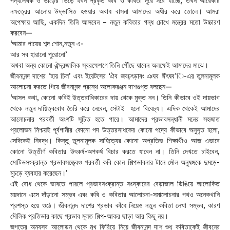
পদ্যলেখক ও ভাঁড়ের ভিড়ে যখন প্রকৃত কবি ও কবিতা দূরে সরে যাচ্ছে, তখন আরেকটি
নক্ষত্রের আলোয় উদ্ভাসিত হওয়ার অবাধ বাসনা আমাদের অধীর করে তোলে। আমরা
অপেক্ষায় আছি, একদিন তিনি আসবেন – নতুন কবিতার গন্ধ চোখে মন্ত্রের মতো উচ্চারণ
করবেন—
‘আমার পায়ের শব্দ শোন,নতুন এ-
আর সব হারানো পুরোনো’
অথবা অন্য কোনো ঐন্দ্রজালিক স্বরক্ষেপণে তিনি পৌঁছে যাবেন অলক্ষেই আমাদের মাঝে।
জীবনানন্দ দাশের ‘হায় চিল’ এবং ইয়েটসের ‘ঐব জবঢ়ৎড়াবং ঞযব ঈঁৎষব’ি-এর তুলনামূলক
আলোচনা করতে গিয়ে জীবনানন্দ গ্রন্থে অলোকরঞ্জন দাশগুপ্ত বলছেন—
‘আসল কথা, কোনো কবিই উত্তরাধিকারের দায় থেকে মুক্ত নন। তিনি কীভাবে ওই দায়ভাগ
থেকে নতুন দায়িত্ববোধ তৈরি করে নেবেন, সেটাই হলো বিবেচ্য। এদিক থেকেই আমাদের
আলোচনার পরবর্তী অংশটি সূচিত হতে পারে। আমাদের প্রভাবসন্ধানী মনের সহজাত
প্রলোভন নিশ্চয়ই পূর্বগামীর কোনো পদ উত্তরসাধকের কোনো পদ্যে কীভাবে অনুসৃত হলো,
সেদিকেই নিবদ্ধ। কিন্তু তুলনামূলক সাহিত্যের কোনো অপ্রতিভ শিক্ষার্থীও আজ এভাবে
কোনো উত্তীর্ণ কবিতার উৎকর্ষ-অপকর্ষ বিচার করতে যাবেন না। তিনি দেখতে চাইবেন,
মোটিভসংক্রান্ত প্রভাবসত্ত্বেও পরবর্তী কবি কোন শিল্পভাবনার টানে মৌল অনুষঙ্গকে দুমড়ে-
মুচড়ে ব্যবহার করেছেন।’
এই বোধ থেকে ভাবতে পারলে প্রভাবসংক্রান্ত সংস্কারের বেড়াজাল ডিঙিয়ে আলোকিত
ময়দানে এসে দাঁড়ানো সম্ভব এবং কবি ও কবিতার আলোচনা-সমালোচনার পথও অনেকখানি
প্রশস্ত হয়ে ওঠে। জীবনানন্দ দাশের প্রভাব কাঁধে নিয়েও নতুন কবিতা লেখা সম্ভব, কারণ
মৌলিক প্রতিভার কাছে প্রভাব মূলত শিল্প-আকর ছাড়া আর কিছু নয়।
জগতের অন্যসব আলোড়ন থেকে মুখ ফিরিয়ে নিয়ে জীবনানন্দ দাশ শুধু কবিতাকেই জীবনের